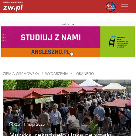
reklama
ZIEMIA WSCHOWSKA
WYDARZENIA
LOKANEGO
czw., 1 maja 2025
Muzyka, rękodzieło i lokalne smaki.