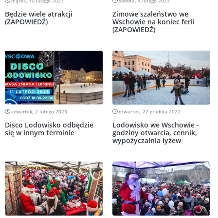
piątek, 10 lutego 2023
sobota, 4 lutego 2023
Będzie wiele atrakcji
Zimowe szaleństwo we
(ZAPOWIEDŹ)
Wschowie na koniec ferii
(ZAPOWIEDŹ)
czwartek, 2 lutego 2023
czwartek, 22 grudnia 2022
Disco Lodowisko odbędzie
Lodowisko we Wschowie -
się w innym terminie
godziny otwarcia, cennik,
wypożyczalnia łyżew