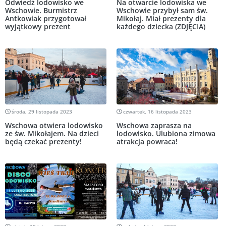
Odwiedź lodowisko we
Na otwarcie lodowiska we
Wschowie. Burmistrz
Wschowie przybył sam św.
Antkowiak przygotował
Mikołaj. Miał prezenty dla
wyjątkowy prezent
każdego dziecka (ZDJĘCIA)
środa, 29 listopada 2023
czwartek, 16 listopada 2023
Wschowa otwiera lodowisko
Wschowa zaprasza na
ze św. Mikołajem. Na dzieci
lodowisko. Ulubiona zimowa
będą czekać prezenty!
atrakcja powraca!