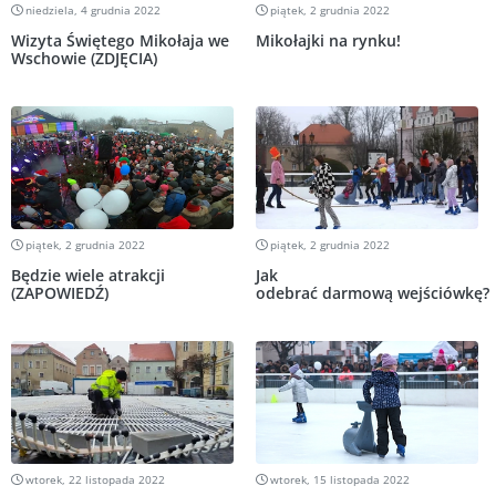
niedziela, 4 grudnia 2022
piątek, 2 grudnia 2022
Wizyta Świętego Mikołaja we
Mikołajki na rynku!
Wschowie (ZDJĘCIA)
piątek, 2 grudnia 2022
piątek, 2 grudnia 2022
Będzie wiele atrakcji
Jak
(ZAPOWIEDŹ)
odebrać darmową wejściówkę?
wtorek, 22 listopada 2022
wtorek, 15 listopada 2022