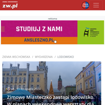
reklama
ZIEMIA WSCHOWSKA
WYDARZENIA
LODOWISKO
wt., 19 listopada 2024
Zimowe Miasteczko zastąpi lodowisko.
W planach weekendowe warsztaty dla