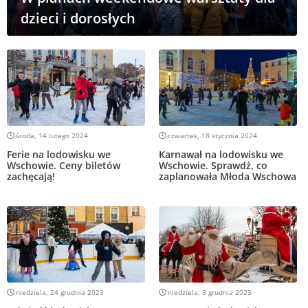
dzieci i dorosłych
środa, 14 lutego 2024
czwartek, 18 stycznia 2024
Ferie na lodowisku we
Karnawał na lodowisku we
Wschowie. Ceny biletów
Wschowie. Sprawdź, co
zachęcają!
zaplanowała Młoda Wschowa
niedziela, 24 grudnia 2023
niedziela, 3 grudnia 2023