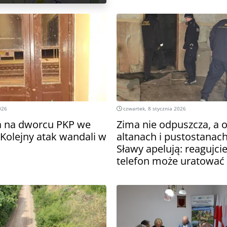
026
czwartek, 8 stycznia 2026
a na dworcu PKP we
Zima nie odpuszcza, a o
Kolejny atak wandali w
altanach i pustostanach
Sławy apelują: reagujcie
telefon może uratować 