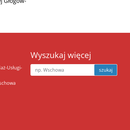
ej Głogów-
Wyszukaj więcej
ż-Usługi-
szukaj
Wschowa