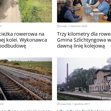
25
środa, 2 kwietnia 2025
cieżka rowerowa na
Trzy kilometry dla rowe
nej kolei. Wykonawca
Gmina Szlichtyngowa w
ż podbudowę
dawną linię kolejową
024
czwartek, 1 grudnia 2011