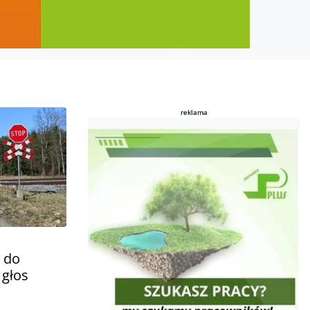
reklama
reklama
e do
 głos