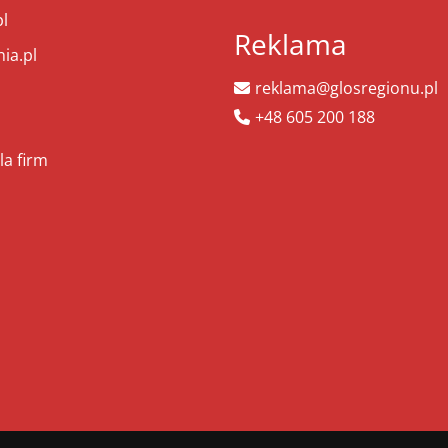
l
Reklama
ia.pl
reklama@glosregionu.pl
+48 605 200 188
la firm