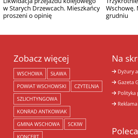
Likwidacja przejazdu kolejowego
Trzykrotnie
w Starych Drzewcach. Mieszkańcy
Wschowę. N
proszeni o opinię
grudniu
Zobacz więcej
Na skr
Dyżury a
WSCHOWA
SŁAWA
Gazeta G
POWIAT WSCHOWSKI
CZYTELNIA
Polityka
SZLICHTYNGOWA
Reklama
KONRAD ANTKOWIAK
GMINA WSCHOWA
SCKIW
Polec
KONCERT