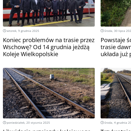
wtorek, 9 grudnia 2025
środa, 30 lipca 20
Koniec problemów na trasie przez
Powstaje ś
Wschowę? Od 14 grudnia jeżdżą
trasie daw
Koleje Wielkopolskie
układa ju
poniedziałek, 20 stycznia 2025
środa, 4 grudnia 2