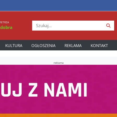
IETRZA
 dobra
KULTURA
OGŁOSZENIA
REKLAMA
KONTAKT
reklama