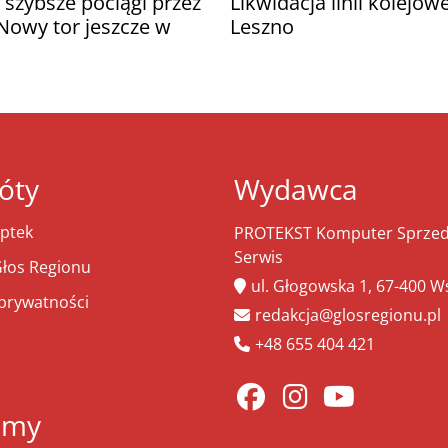
 szybsze pociągi przez
Likwidacja linii kolejow
owy tor jeszcze w
Leszno
óty
Wydawca
ptek
PROTEKST Komputer Sprzeda
Serwis
łos Regionu
ul. Głogowska 1, 67-400 
 prywatności
redakcja@glosregionu.pl
+48 655 404 421
amy