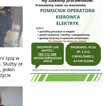
ni śpią w
. Służby ze
, jeden
życie