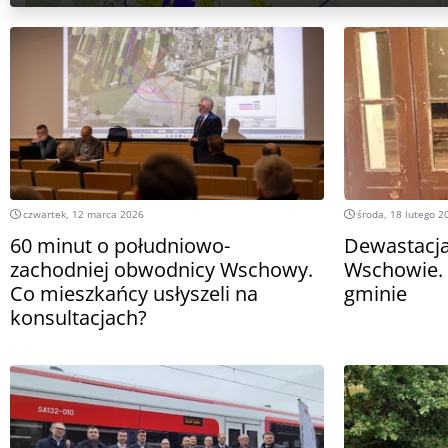
czwartek, 12 marca 2026
środa, 18 lutego 2
60 minut o południowo-
Dewastacj
zachodniej obwodnicy Wschowy.
Wschowie. 
Co mieszkańcy usłyszeli na
gminie
konsultacjach?