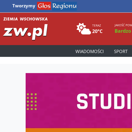
Tworzymy
JAKOŚĆ POW
TERAZ
Bardzo
20°C
WIADOMOŚCI
SPORT