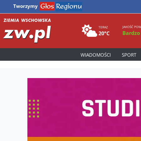
Tworzymy
JAKOŚĆ POW
TERAZ
Bardzo
20°C
WIADOMOŚCI
SPORT