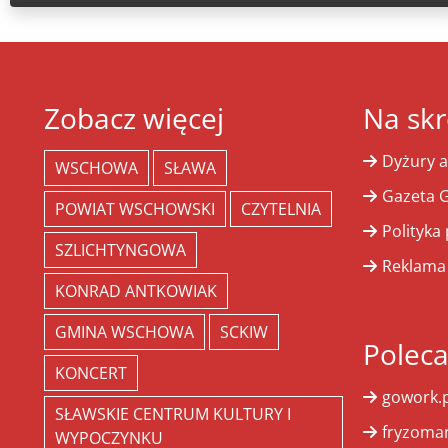
Zobacz więcej
Na skr
Dyżury a
WSCHOWA
SŁAWA
Gazeta G
POWIAT WSCHOWSKI
CZYTELNIA
Polityka
SZLICHTYNGOWA
Reklama
KONRAD ANTKOWIAK
GMINA WSCHOWA
SCKIW
Polec
KONCERT
gowork.p
SŁAWSKIE CENTRUM KULTURY I
fryzoman
WYPOCZYNKU