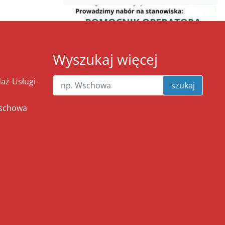
Wyszukaj więcej
ż-Usługi-
szukaj
Wschowa