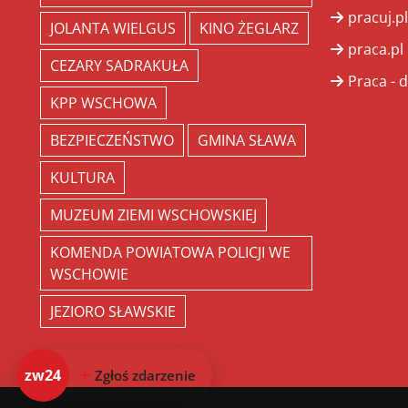
pracuj.pl
JOLANTA WIELGUS
KINO ŻEGLARZ
praca.pl
CEZARY SADRAKUŁA
Praca - d
KPP WSCHOWA
BEZPIECZEŃSTWO
GMINA SŁAWA
KULTURA
MUZEUM ZIEMI WSCHOWSKIEJ
KOMENDA POWIATOWA POLICJI WE
WSCHOWIE
JEZIORO SŁAWSKIE
zw24
Zgłoś zdarzenie