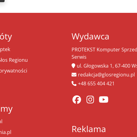
óty
Wydawca
ptek
PROTEKST Komputer Sprzeda
Serwis
łos Regionu
ul. Głogowska 1, 67-400 
 prywatności
redakcja@glosregionu.pl
+48 655 404 421
amy
l
Reklama
ia.pl