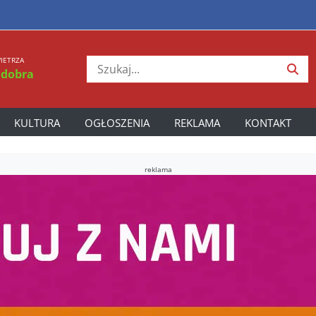
IETRZA
 dobra
KULTURA
OGŁOSZENIA
REKLAMA
KONTAKT
reklama