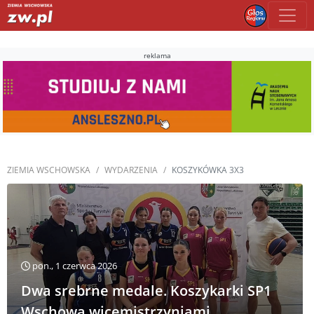
reklama
ZIEMIA WSCHOWSKA
WYDARZENIA
KOSZYKÓWKA 3X3
pon., 1 czerwca 2026
Dwa srebrne medale. Koszykarki SP1
Wschowa wicemistrzyniami