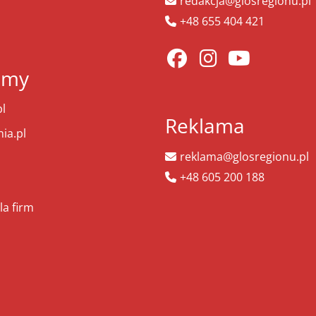
redakcja@glosregionu.pl
+48 655 404 421
amy
l
Reklama
ia.pl
reklama@glosregionu.pl
+48 605 200 188
la firm