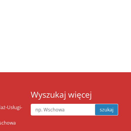
Wyszukaj więcej
ż-Usługi-
szukaj
Wschowa