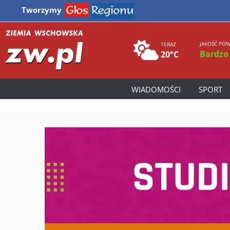
Tworzymy
JAKOŚĆ POW
TERAZ
Bardzo
20°C
WIADOMOŚCI
SPORT