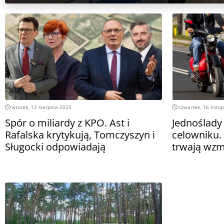
wtorek, 12 sierpnia 2025
czwartek, 16 listo
Spór o miliardy z KPO. Ast i
Jednoślady
Rafalska krytykują, Tomczyszyn i
celowniku.
Sługocki odpowiadają
trwają wzm