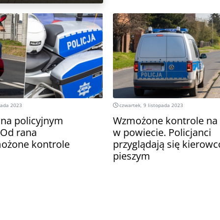
pada 2023
czwartek, 9 listopada 2023
 na policyjnym
Wzmożone kontrole na
 Od rana
w powiecie. Policjanci
ożone kontrole
przyglądają się kierowc
pieszym