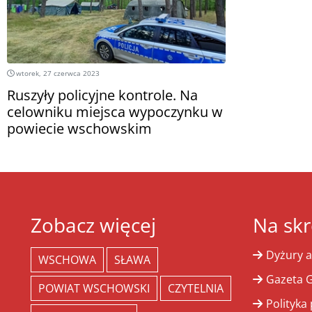
wtorek, 27 czerwca 2023
Ruszyły policyjne kontrole. Na
celowniku miejsca wypoczynku w
powiecie wschowskim
Zobacz więcej
Na skr
Dyżury a
WSCHOWA
SŁAWA
Gazeta G
POWIAT WSCHOWSKI
CZYTELNIA
Polityka