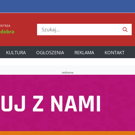
IETRZA
 dobra
KULTURA
OGŁOSZENIA
REKLAMA
KONTAKT
reklama