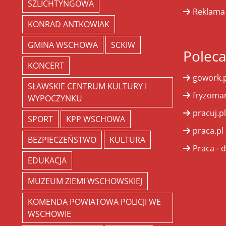
SZLICHTYNGOWA
Reklama
KONRAD ANTKOWIAK
GMINA WSCHOWA
SCKIW
Polec
KONCERT
gowork.p
SŁAWSKIE CENTRUM KULTURY I
fryzoman
WYPOCZYNKU
pracuj.pl
SPORT
KPP WSCHOWA
praca.pl
BEZPIECZEŃSTWO
KULTURA
Praca - d
EDUKACJA
MUZEUM ZIEMI WSCHOWSKIEJ
KOMENDA POWIATOWA POLICJI WE
WSCHOWIE