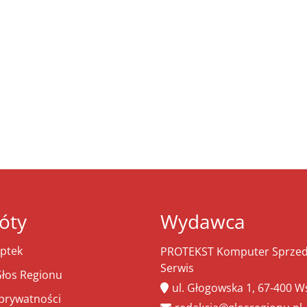
óty
Wydawca
ptek
PROTEKST Komputer Sprzeda
Serwis
łos Regionu
ul. Głogowska 1, 67-400 
 prywatności