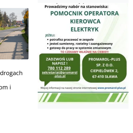
 drogach
om i