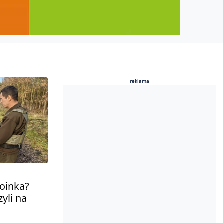
reklama
reklama
oinka?
zyli na