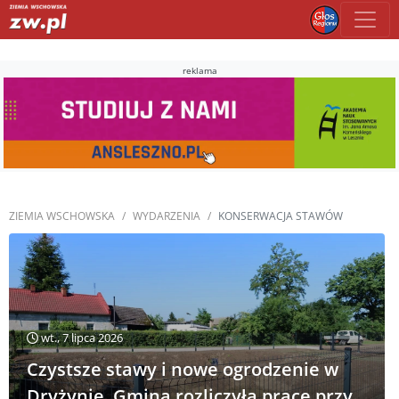
reklama
ZIEMIA WSCHOWSKA
WYDARZENIA
KONSERWACJA STAWÓW
wt., 7 lipca 2026
Czystsze stawy i nowe ogrodzenie w
Dryżynie. Gmina rozliczyła prace przy