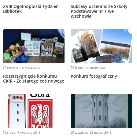
XVIII Ogólnopolski Tydzień
Sukcesy uczennic ze Szkoły
Bibliotek
Podstawowe nr 1 we
Wschowie
czwartek, 6 maja 2021
środa, 17 lutego 2021
Rozstrzygnięcie konkursu
Konkurs fotograficzny
CKiR - Ze starego coś nowego
środa, 4 kwietnia 2018
czwartek, 22 marca 2018