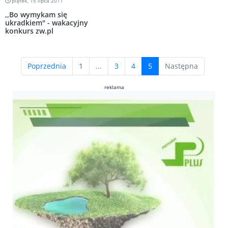
piątek, 15 lipca 2011
,,Bo wymykam się
ukradkiem" - wakacyjny
konkurs zw.pl
(current)
Poprzednia
1
...
3
4
5
Następna
reklama