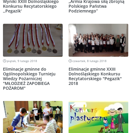
Wyniki XXIII Dolnośląskiego
„Armia Krajowa siłą zbrojną
Konkursu Recytatorskiego
Polskiego Państwa
,,Pegazik'
Podziemnego”
piątek, 9 lutego 2018
czwartek, 8 lutego 2018
Eliminacje gminne do
Eliminacje gminne XXIII
Ogólnopolskiego Turnieju
Dolnośląskiego Konkursu
Wiedzy Pożarniczej
Recytatorskiego "Pegazik"
"MŁODZIEŻ ZAPOBIEGA
2018
POŻAROM"