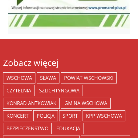
Zobacz więcej
WSCHOWA
SŁAWA
POWIAT WSCHOWSKI
CZYTELNIA
SZLICHTYNGOWA
KONRAD ANTKOWIAK
GMINA WSCHOWA
KONCERT
POLICJA
SPORT
KPP WSCHOWA
BEZPIECZEŃSTWO
EDUKACJA