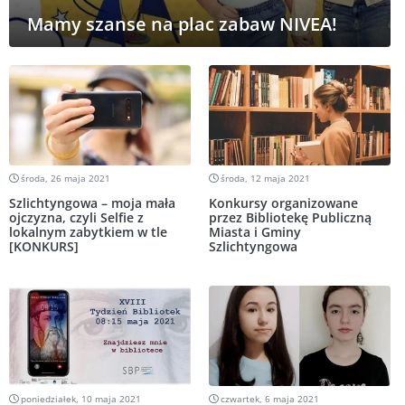
Mamy szanse na plac zabaw NIVEA!
środa, 26 maja 2021
środa, 12 maja 2021
Szlichtyngowa – moja mała
Konkursy organizowane
ojczyzna, czyli Selfie z
przez Bibliotekę Publiczną
lokalnym zabytkiem w tle
Miasta i Gminy
[KONKURS]
Szlichtyngowa
poniedziałek, 10 maja 2021
czwartek, 6 maja 2021