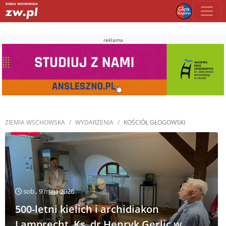
reklama
ZIEMIA WSCHOWSKA
WYDARZENIA
KOŚCIÓŁ GŁOGOWSKI
sob., 9 maja 2026
500-letni kielich i archidiakon
Lamprecht. Ks. dr Henryk Gerlic w