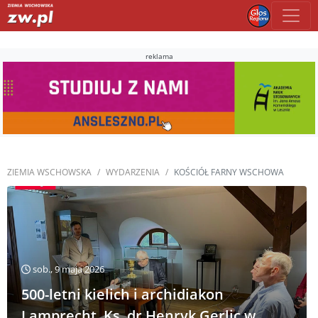
reklama
ZIEMIA WSCHOWSKA
WYDARZENIA
KOŚCIÓŁ FARNY WSCHOWA
sob., 9 maja 2026
500-letni kielich i archidiakon
Lamprecht. Ks. dr Henryk Gerlic w