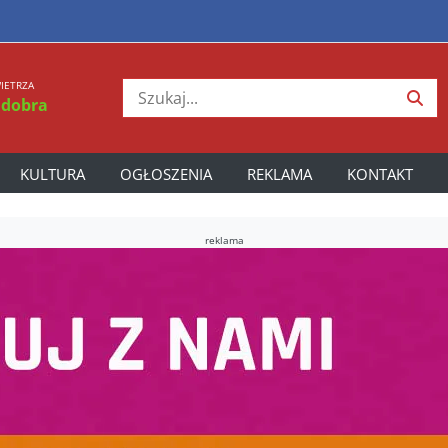
IETRZA
 dobra
KULTURA
OGŁOSZENIA
REKLAMA
KONTAKT
reklama