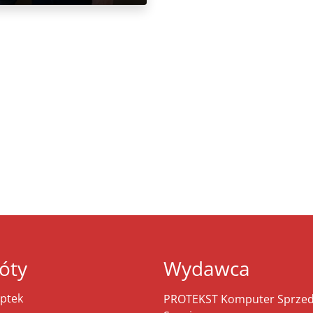
óty
Wydawca
ptek
PROTEKST Komputer Sprzeda