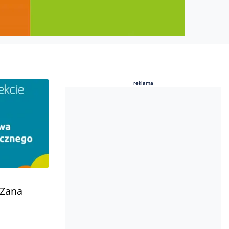
reklama
reklama
 Zana