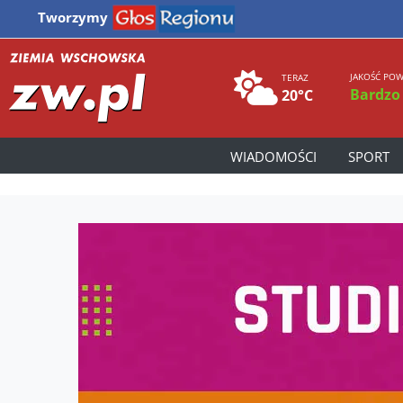
Tworzymy
JAKOŚĆ POW
TERAZ
Bardzo
20°C
WIADOMOŚCI
SPORT