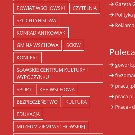
Gazeta G
POWIAT WSCHOWSKI
CZYTELNIA
Polityka
SZLICHTYNGOWA
Reklama
KONRAD ANTKOWIAK
GMINA WSCHOWA
SCKIW
Polec
KONCERT
gowork.p
SŁAWSKIE CENTRUM KULTURY I
fryzoman
WYPOCZYNKU
pracuj.pl
SPORT
KPP WSCHOWA
praca.pl
BEZPIECZEŃSTWO
KULTURA
Praca - d
EDUKACJA
MUZEUM ZIEMI WSCHOWSKIEJ