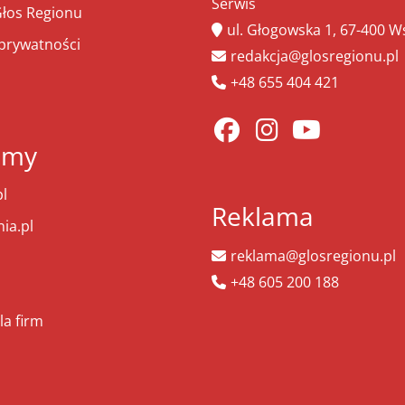
Serwis
łos Regionu
ul. Głogowska 1, 67-400 
 prywatności
redakcja@glosregionu.pl
+48 655 404 421
amy
l
Reklama
ia.pl
reklama@glosregionu.pl
+48 605 200 188
la firm