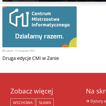
sobota, 13 listopada 2021
Druga edycje CMI w Zanie
Zobacz więcej
Na skr
Dyżury a
WSCHOWA
SŁAWA