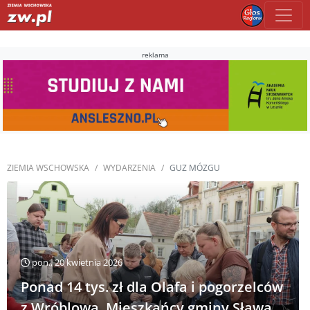
reklama
ZIEMIA WSCHOWSKA
WYDARZENIA
GUZ MÓZGU
pon., 20 kwietnia 2026
Ponad 14 tys. zł dla Olafa i pogorzelców
z Wróblowa. Mieszkańcy gminy Sława