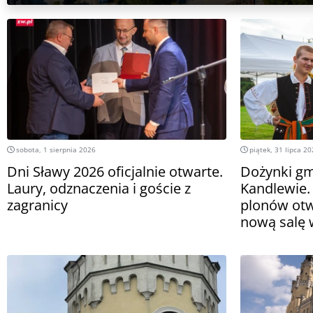
sobota, 1 sierpnia 2026
piątek, 31 lipca 2
Dni Sławy 2026 oficjalnie otwarte.
Dożynki gm
Laury, odznaczenia i goście z
Kandlewie. 
zagranicy
plonów ot
nową salę 