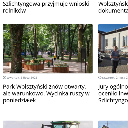
Szlichtyngowa przyjmuje wnioski
Wolsztyńs
rolników
dokumenta
czwartek, 2 lipca 2026
czwartek, 2 lipca 
Park Wolsztyński znów otwarty,
Jury ogóln
ale warunkowo. Wycinka ruszy w
oceniło in
poniedziałek
Szlichtyng