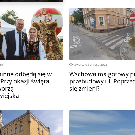
026
czwartek, 30 lipca 2026
inne odbędą się w
Wschowa ma gotowy pr
Przy okazji święta
przebudowy ul. Poprzec
worzą
się zmieni?
wiejską