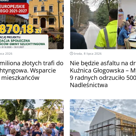
ipca 2026
środa, 8 lipca 2026
miliona złotych trafi do
Nie będzie asfaltu na d
chtyngowa. Wsparcie
Kuźnica Głogowska – M
0 mieszkańców
9 radnych odrzuciło 500 
Nadleśnictwa