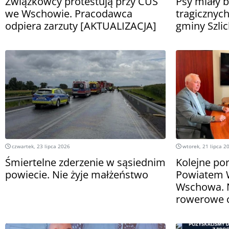
Związkowcy protestują przy CUS
Psy miały 
we Wschowie. Pracodawca
tragicznych
odpiera zarzuty [AKTUALIZACJA]
gminy Szli
czwartek, 23 lipca 2026
wtorek, 21 lipca 2
Śmiertelne zderzenie w sąsiednim
Kolejne po
powiecie. Nie żyje małżeństwo
Powiatem 
Wschowa. 
rowerowe c