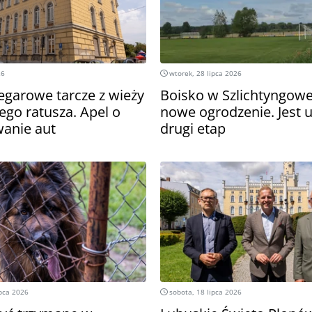
26
wtorek, 28 lipca 2026
egarowe tarcze z wieży
Boisko w Szlichtyngowe
go ratusza. Apel o
nowe ogrodzenie. Jest
anie aut
drugi etap
ipca 2026
sobota, 18 lipca 2026