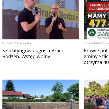
wtorek, 14 lipca 2026
poniedziałek, 13 l
Szlichtyngowa ugości Braci
Prawie pół 
Rodzeń. Wstęp wolny
gminy Szli
otrzyma 4