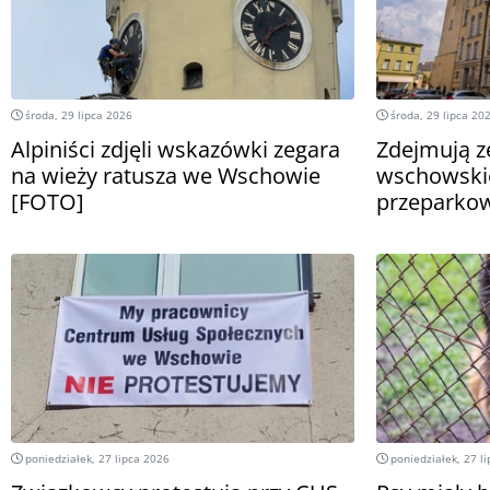
środa, 29 lipca 2026
środa, 29 lipca 20
Alpiniści zdjęli wskazówki zegara
Zdejmują z
na wieży ratusza we Wschowie
wschowskie
[FOTO]
przeparkow
poniedziałek, 27 lipca 2026
poniedziałek, 27 l