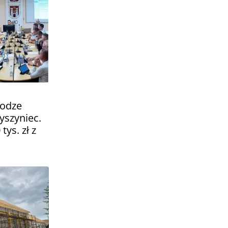
rodze
yszyniec.
tys. zł z