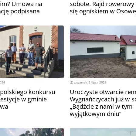
kim? Umowa na
sobotę. Rajd rowerowy
cję podpisana
się ogniskiem w Osowej
2026
czwartek, 2 lipca 2026
opolskiego konkursu
Uroczyste otwarcie rem
westycje w gminie
Wygnańczycach już w s
owa
„Bądźcie z nami w tym
wyjątkowym dniu”