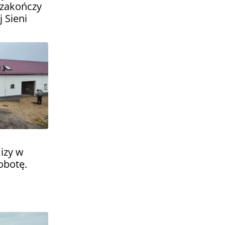
 zakończy
 Sieni
izy w
obotę.