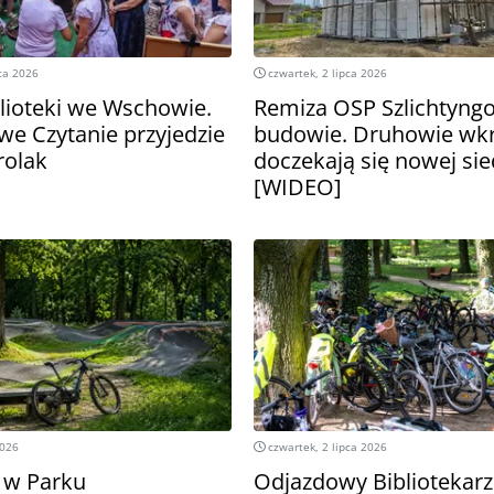
pca 2026
czwartek, 2 lipca 2026
blioteki we Wschowie.
Remiza OSP Szlichtyng
e Czytanie przyjedzie
budowie. Druhowie wk
rolak
doczekają się nowej sie
[WIDEO]
2026
czwartek, 2 lipca 2026
 w Parku
Odjazdowy Bibliotekarz