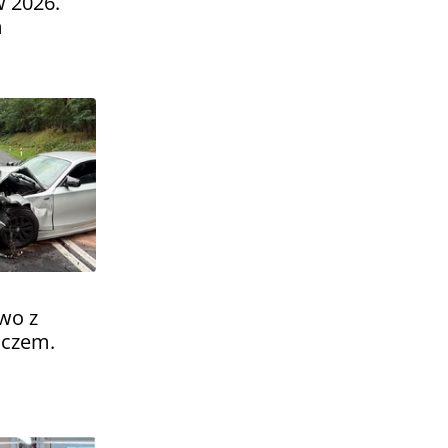
w 2026.
m
wo z
ączem.