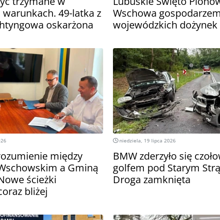
być trzymane w
Lubuskie Święto Plonó
 warunkach. 49-latka z
Wschowa gospodarze
chtyngowa oskarżona
wojewódzkich dożynek
026
niedziela, 19 lipca 2026
rozumienie między
BMW zderzyło się czoło
Wschowskim a Gminą
golfem pod Starym Str
Nowe ścieżki
Droga zamknięta
oraz bliżej