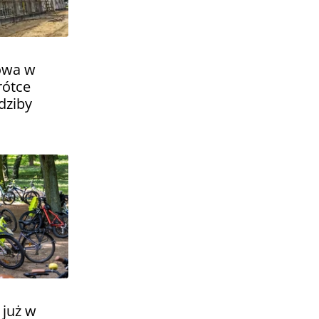
owa w
rótce
dziby
 już w