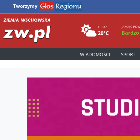
Tworzymy
JAKOŚĆ POW
TERAZ
Bardzo
20°C
WIADOMOŚCI
SPORT