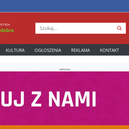
IETRZA
 dobra
KULTURA
OGŁOSZENIA
REKLAMA
KONTAKT
reklama