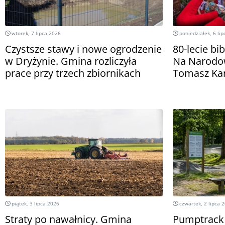
wtorek, 7 lipca 2026
poniedziałek, 6 li
Czystsze stawy i nowe ogrodzenie
80-lecie bi
w Dryżynie. Gmina rozliczyła
Na Narodow
prace przy trzech zbiornikach
Tomasz Ka
piątek, 3 lipca 2026
czwartek, 2 lipca 
Straty po nawałnicy. Gmina
Pumptrack