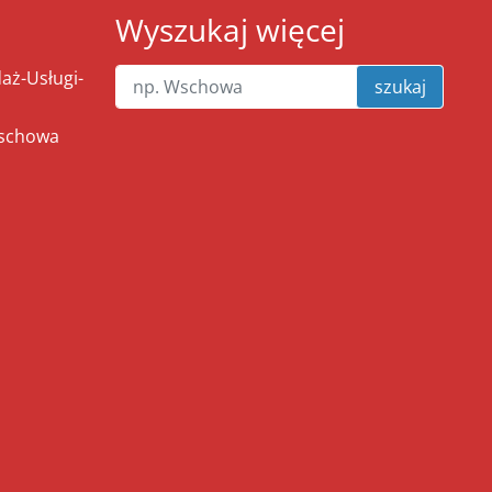
Wyszukaj więcej
ż-Usługi-
szukaj
Wschowa