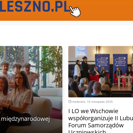
niedziela, 16 listopada 2025
I LO we Wschowie
współorganizuje II Lub
a międzynarodowej
Forum Samorządów
Uczniowskich