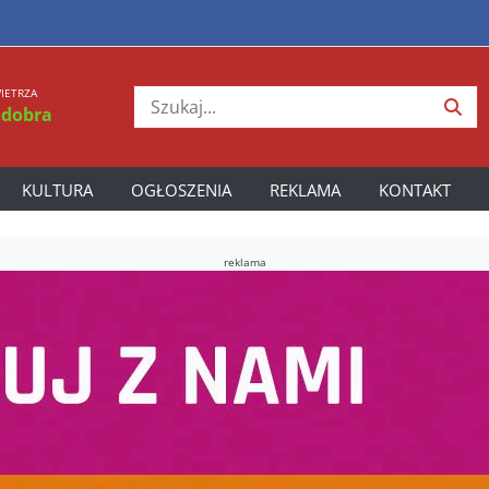
IETRZA
 dobra
KULTURA
OGŁOSZENIA
REKLAMA
KONTAKT
reklama