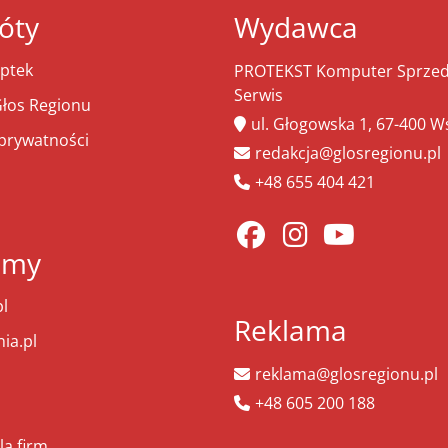
óty
Wydawca
ptek
PROTEKST Komputer Sprzeda
Serwis
łos Regionu
ul. Głogowska 1, 67-400 
 prywatności
redakcja@glosregionu.pl
+48 655 404 421
amy
l
Reklama
ia.pl
reklama@glosregionu.pl
+48 605 200 188
la firm