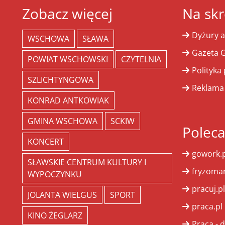
Zobacz więcej
Na skr
Dyżury a
WSCHOWA
SŁAWA
Gazeta G
POWIAT WSCHOWSKI
CZYTELNIA
Polityka
SZLICHTYNGOWA
Reklama
KONRAD ANTKOWIAK
GMINA WSCHOWA
SCKIW
Polec
KONCERT
gowork.p
SŁAWSKIE CENTRUM KULTURY I
fryzoman
WYPOCZYNKU
pracuj.pl
JOLANTA WIELGUS
SPORT
praca.pl
KINO ŻEGLARZ
Praca - d