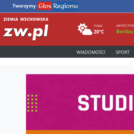
Tworzymy
JAKOŚĆ POW
TERAZ
Bardzo
20°C
WIADOMOŚCI
SPORT