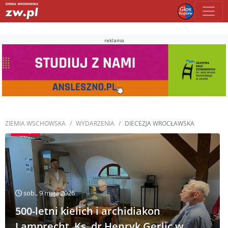
reklama
ZIEMIA WSCHOWSKA
WYDARZENIA
DIECEZJA WROCŁAWSKA
sob., 9 maja 2026
500-letni kielich i archidiakon
Lamprecht. Ks. dr Henryk Gerlic w