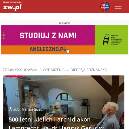
reklama
ZIEMIA WSCHOWSKA
WYDARZENIA
DIECEZJA POZNAŃSKA
sob., 9 maja 2026
500-letni kielich i archidiakon
Lamprecht. Ks. dr Henryk Gerlic w