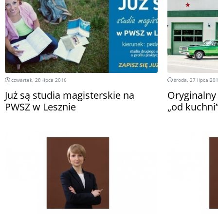
czwartek, 28 lipca 2016
środa, 27 lipca 20
Już są studia magisterskie na
Oryginaln
PWSZ w Lesznie
„od kuchni