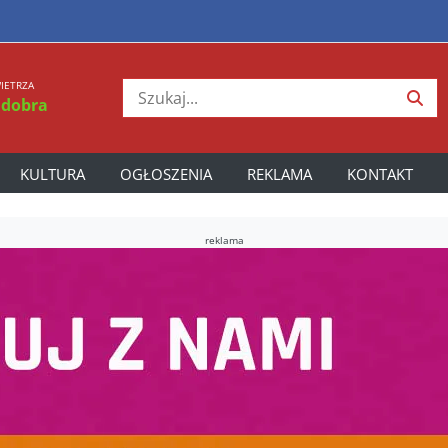
IETRZA
 dobra
KULTURA
OGŁOSZENIA
REKLAMA
KONTAKT
reklama