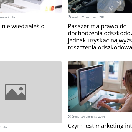
rnika 2016
środa, 21 września 2016
 nie wiedziałeś o
Pasażer ma prawo do
dochodzenia odszkodow
jednak uzyskać najwyż
roszczenia odszkodow
środa, 24 sierpnia 2016
Czym jest marketing in
 2016