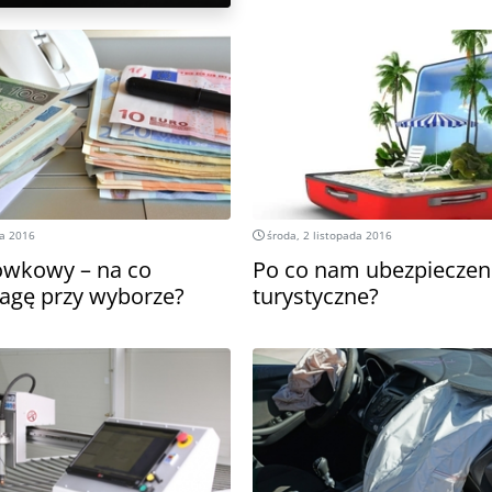
da 2016
środa, 2 listopada 2016
ówkowy – na co
Po co nam ubezpieczen
agę przy wyborze?
turystyczne?