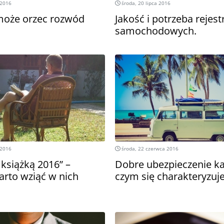
 2016
środa, 20 lipca 2016
może orzec rozwód
Jakość i potrzeba rejes
samochodowych.
 2016
środa, 22 czerwca 2016
 książką 2016” –
Dobre ubezpieczenie k
arto wziąć w nich
czym się charakteryzuj