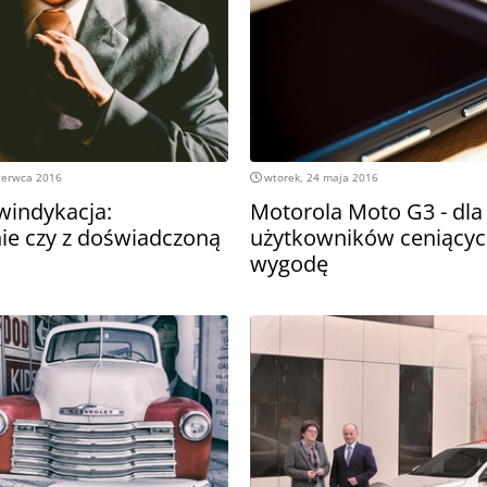
zerwca 2016
wtorek, 24 maja 2016
windykacja:
Motorola Moto G3 - dla
ie czy z doświadczoną
użytkowników ceniącyc
wygodę