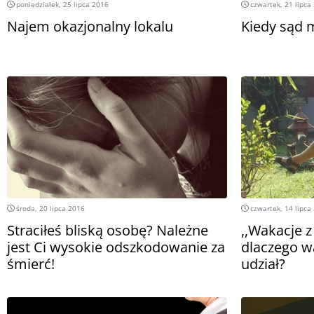
poniedziałek, 25 lipca 2016
czwartek, 21 lipca
Najem okazjonalny lokalu
Kiedy sąd 
środa, 20 lipca 2016
czwartek, 14 lipca
Straciłeś bliską osobę? Należne
,,Wakacje z
jest Ci wysokie odszkodowanie za
dlaczego w
śmierć!
udział?