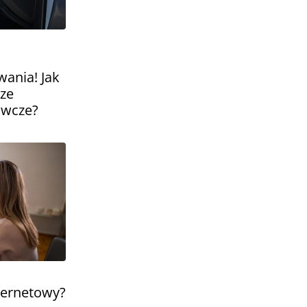
ania! Jak
sze
awcze?
ternetowy?