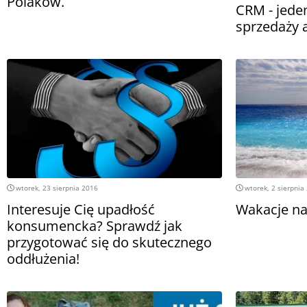
Polaków.
CRM - jede
sprzedaży 
wtorek, 23 sierpnia 2016
wtorek, 2 sierpnia
Interesuje Cię upadłość
Wakacje na
konsumencka? Sprawdź jak
przygotować się do skutecznego
oddłużenia!