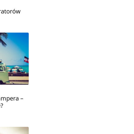
tratorów
ampera –
e?