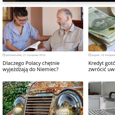
poniedziałek, 21 listopada 2016
piątek, 18 listopa
Dlaczego Polacy chętnie
Kredyt got
wyjeżdżają do Niemiec?
zwrócić uw