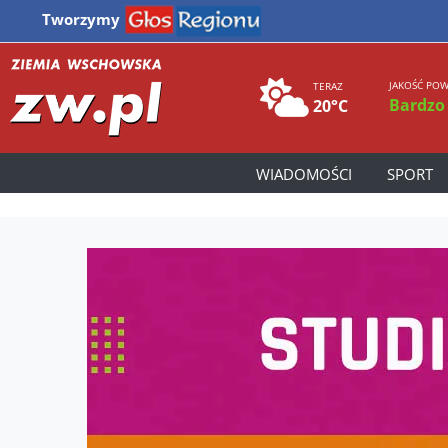
Tworzymy
JAKOŚĆ POW
TERAZ
Bardzo
20°C
WIADOMOŚCI
SPORT