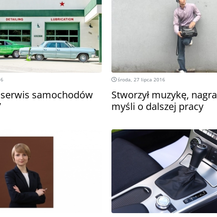
16
środa, 27 lipca 2016
y serwis samochodów
Stworzył muzykę, nagrał 
”
myśli o dalszej pracy