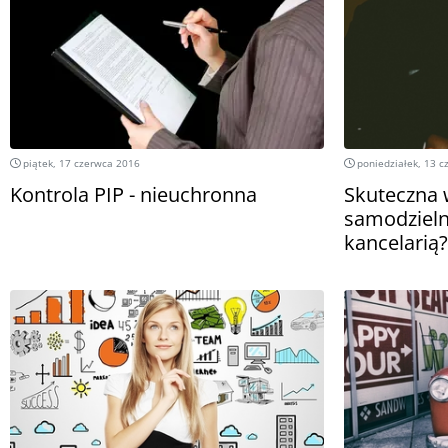
piątek, 17 czerwca 2016
poniedziałek, 13 c
Kontrola PIP - nieuchronna
Skuteczna 
samodzieln
kancelarią?