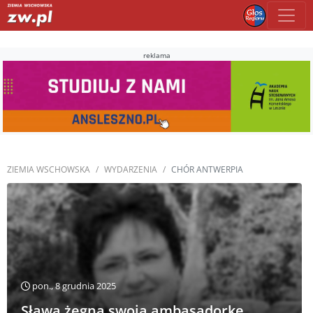
reklama
ZIEMIA WSCHOWSKA
WYDARZENIA
CHÓR ANTWERPIA
pon., 8 grudnia 2025
Sława żegna swoją ambasadorkę.