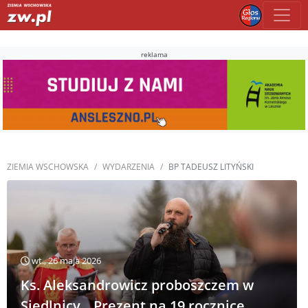
reklama
ZIEMIA WSCHOWSKA
WYDARZENIA
BP TADEUSZ LITYŃSKI
wt., 26 maja 2026
Ks. Aleksandrowicz proboszczem w
Siedlnicy. „Prezent na 19 rocznicę