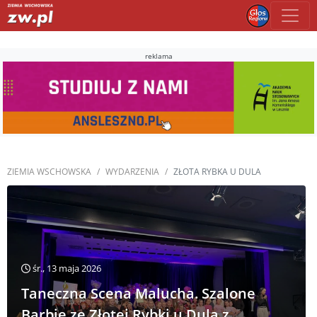
reklama
ZIEMIA WSCHOWSKA
WYDARZENIA
ZŁOTA RYBKA U DULA
śr., 13 maja 2026
Taneczna Scena Malucha. Szalone
Barbie ze Złotej Rybki u Dula z