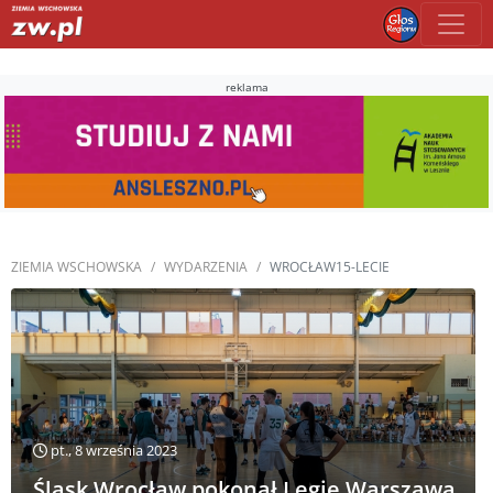
reklama
ZIEMIA WSCHOWSKA
WYDARZENIA
WROCŁAW15-LECIE
pt., 8 września 2023
Śląsk Wrocław pokonał Legię Warszawa