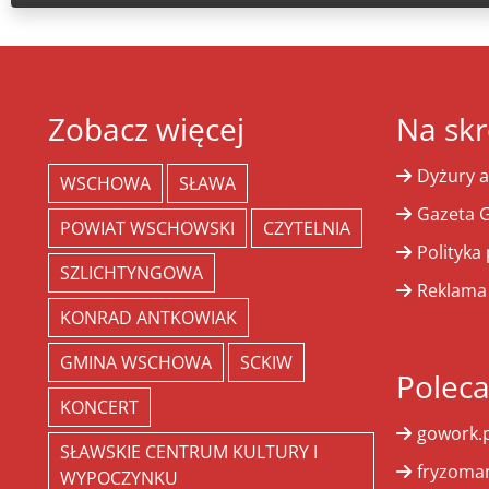
Zobacz więcej
Na skr
Dyżury a
WSCHOWA
SŁAWA
Gazeta G
POWIAT WSCHOWSKI
CZYTELNIA
Polityka
SZLICHTYNGOWA
Reklama
KONRAD ANTKOWIAK
GMINA WSCHOWA
SCKIW
Polec
KONCERT
gowork.p
SŁAWSKIE CENTRUM KULTURY I
fryzoman
WYPOCZYNKU