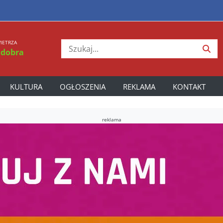
IETRZA
 dobra
KULTURA
OGŁOSZENIA
REKLAMA
KONTAKT
reklama