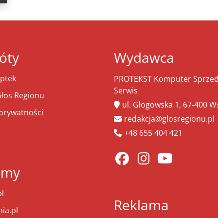
óty
Wydawca
ptek
PROTEKST Komputer Sprzeda
Serwis
łos Regionu
ul. Głogowska 1, 67-400 
 prywatności
redakcja@glosregionu.pl
+48 655 404 421
amy
l
Reklama
ia.pl