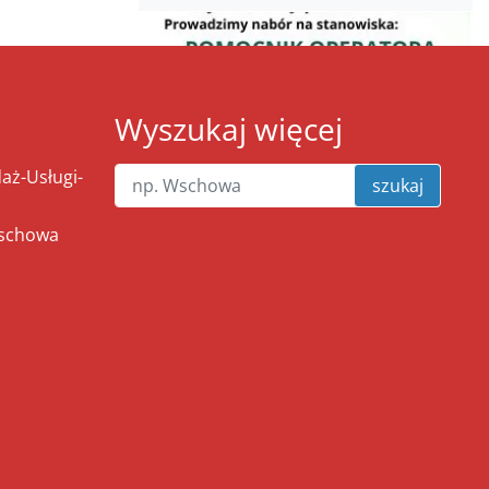
Wyszukaj więcej
ż-Usługi-
szukaj
Wschowa