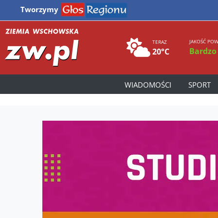
Tworzymy
JAKOŚĆ POW
TERAZ
Bardzo
20°C
WIADOMOŚCI
SPORT