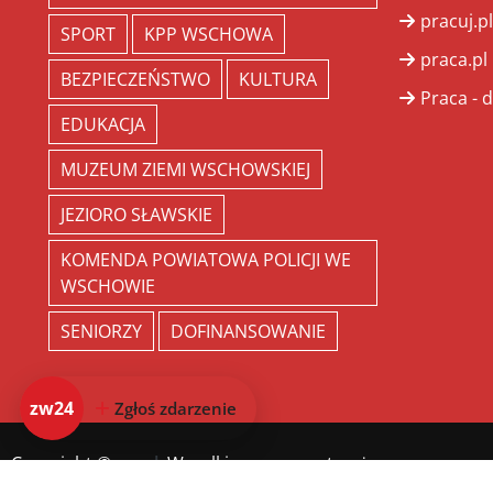
pracuj.pl
SPORT
KPP WSCHOWA
praca.pl
BEZPIECZEŃSTWO
KULTURA
Praca - d
EDUKACJA
MUZEUM ZIEMI WSCHOWSKIEJ
JEZIORO SŁAWSKIE
KOMENDA POWIATOWA POLICJI WE
WSCHOWIE
SENIORZY
DOFINANSOWANIE
zw24
Zgłoś zdarzenie
Copyright ©
zw.pl
. Wszelkie prawa zastrzeżone.