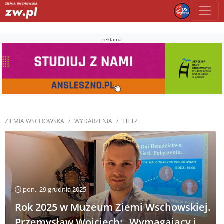
reklama
ZIEMIA WSCHOWSKA
WYDARZENIA
TIETZ
pon., 29 grudnia 2025
Rok 2025 w Muzeum Ziemi Wschowskiej.
Przemysław Wojciech: „Wymagający i