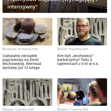
intensywny"
czwartek, 30 stycznia 2025
środa, 18 grudnia 2024
Ciałopalny obrządek
Kim byli „wschowscy”
pogrzebowy na Ziemi
barbarzyńcy? Tietz o
Wschowskiej. Wernisaż
tajemnicach z II-IV w n.e.
wystawy już 12 lutego
piątek, 13 grudnia 2024
piątek, 7 czerwca 2024