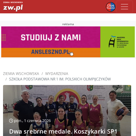
reklama
ZIEMIA WSCHOWSKA
WYDARZENIA
SZKOŁA PODSTAWOWA NR 1 IM. POLSKICH OLIMPIJCZYKÓW
pon., 1 czerwca 2026
Dwa srebrne medale. Koszykarki SP1