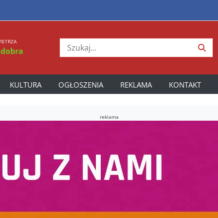
IETRZA
 dobra
KULTURA
OGŁOSZENIA
REKLAMA
KONTAKT
reklama