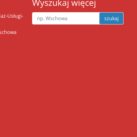
Wyszukaj więcej
ż-Usługi-
szukaj
Wschowa