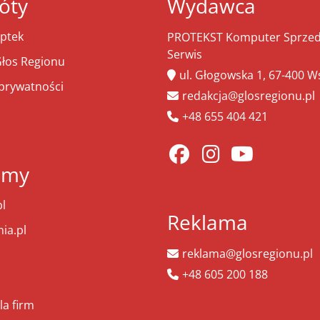
óty
Wydawca
ptek
PROTEKST Komputer Sprzeda
Serwis
łos Regionu
ul. Głogowska 1, 67-400 
 prywatności
redakcja@glosregionu.pl
+48 655 404 421
amy
l
Reklama
ia.pl
reklama@glosregionu.pl
+48 605 200 188
la firm