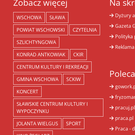
Zobacz więcej
Na skr
Dyżury a
WSCHOWA
SŁAWA
Gazeta G
POWIAT WSCHOWSKI
CZYTELNIA
Polityka
SZLICHTYNGOWA
Reklama
KONRAD ANTKOWIAK
CKIR
CENTRUM KULTURY I REKREACJI
Polec
GMINA WSCHOWA
SCKIW
gowork.p
KONCERT
fryzoman
SŁAWSKIE CENTRUM KULTURY I
pracuj.pl
WYPOCZYNKU
praca.pl
JOLANTA WIELGUS
SPORT
Praca - d