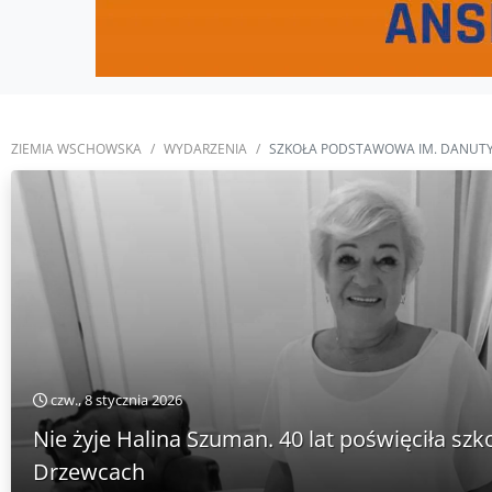
ZIEMIA WSCHOWSKA
WYDARZENIA
SZKOŁA PODSTAWOWA IM. DANUTY 
czw., 8 stycznia 2026
Nie żyje Halina Szuman. 40 lat poświęciła szk
Drzewcach