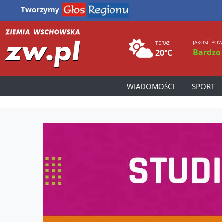
Tworzymy
JAKOŚĆ POW
TERAZ
Bardzo
20°C
WIADOMOŚCI
SPORT