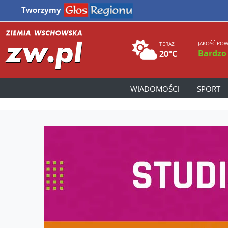
Tworzymy
JAKOŚĆ POW
TERAZ
Bardzo
20°C
WIADOMOŚCI
SPORT