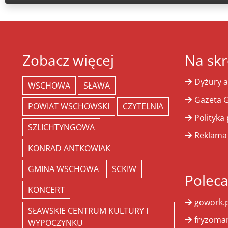
Zobacz więcej
Na skr
Dyżury a
WSCHOWA
SŁAWA
Gazeta G
POWIAT WSCHOWSKI
CZYTELNIA
Polityka
SZLICHTYNGOWA
Reklama
KONRAD ANTKOWIAK
GMINA WSCHOWA
SCKIW
Polec
KONCERT
gowork.p
SŁAWSKIE CENTRUM KULTURY I
fryzoman
WYPOCZYNKU