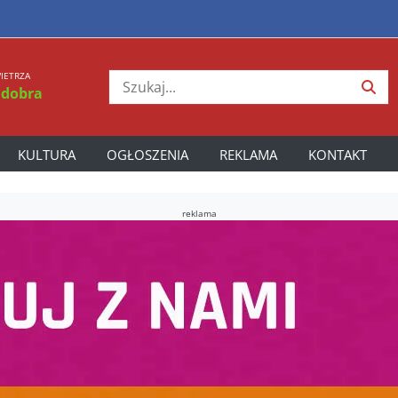
IETRZA
 dobra
KULTURA
OGŁOSZENIA
REKLAMA
KONTAKT
reklama