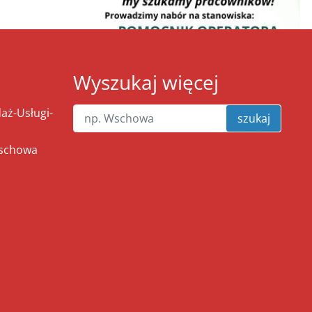
Wyszukaj więcej
ż-Usługi-
szukaj
Wschowa