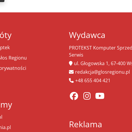
óty
Wydawca
ptek
PROTEKST Komputer Sprzeda
Serwis
łos Regionu
ul. Głogowska 1, 67-400 
 prywatności
redakcja@glosregionu.pl
+48 655 404 421
amy
l
Reklama
ia.pl