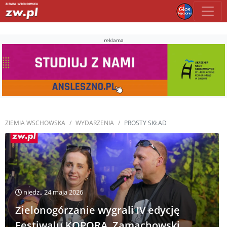
reklama
ZIEMIA WSCHOWSKA
WYDARZENIA
PROSTY SKŁAD
niedz., 24 maja 2026
Zielonogórzanie wygrali IV edycję
Festiwalu KOPORA. Zamachowski