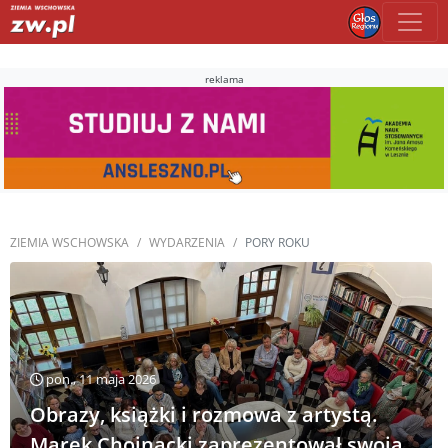
reklama
ZIEMIA WSCHOWSKA
WYDARZENIA
PORY ROKU
pon., 11 maja 2026
Obrazy, książki i rozmowa z artystą.
Marek Chojnacki zaprezentował swoją