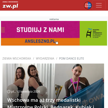
reklama
ZIEMIA WSCHOWSKA
WYDARZENIA
POM DANCE ELITE
pt., 10 kwietnia 2026
Wschowa ma aż trzy medalistki
Mistrzostw Polski. Bednarek, Kubiak i