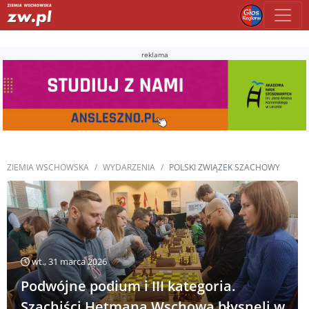
reklama
ZIEMIA WSCHOWSKA
WYDARZENIA
POLSKI ZWIĄZEK SZACHOWY
wt., 31 marca 2026
Podwójne podium i III kategoria.
Szachiści Hetmana Wschowa błysnęli w