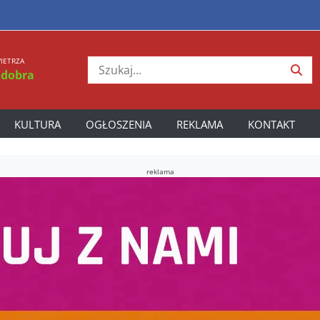
IETRZA
 dobra
KULTURA
OGŁOSZENIA
REKLAMA
KONTAKT
reklama