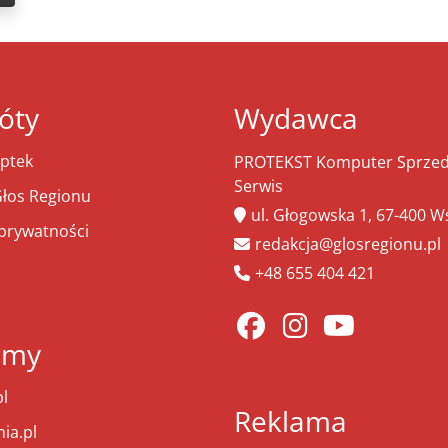
óty
Wydawca
ptek
PROTEKST Komputer Sprzeda
Serwis
łos Regionu
ul. Głogowska 1, 67-400 
 prywatności
redakcja@glosregionu.pl
+48 655 404 421
amy
l
Reklama
ia.pl