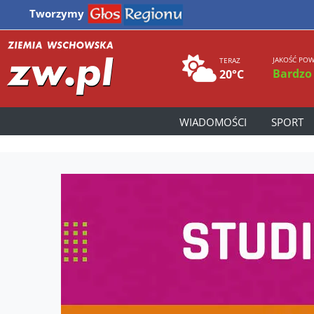
Tworzymy
JAKOŚĆ POW
TERAZ
Bardzo
20°C
WIADOMOŚCI
SPORT