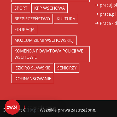
pracuj.pl
SPORT
KPP WSCHOWA
praca.pl
BEZPIECZEŃSTWO
KULTURA
Praca - d
EDUKACJA
MUZEUM ZIEMI WSCHOWSKIEJ
KOMENDA POWIATOWA POLICJI WE
WSCHOWIE
JEZIORO SŁAWSKIE
SENIORZY
DOFINANSOWANIE
zw24
Zgłoś zdarzenie
Copyright ©
zw.pl
. Wszelkie prawa zastrzeżone.