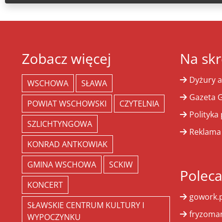
Zobacz więcej
Na skr
Dyżury a
WSCHOWA
SŁAWA
Gazeta G
POWIAT WSCHOWSKI
CZYTELNIA
Polityka
SZLICHTYNGOWA
Reklama
KONRAD ANTKOWIAK
GMINA WSCHOWA
SCKIW
Polec
KONCERT
gowork.p
SŁAWSKIE CENTRUM KULTURY I
fryzoman
WYPOCZYNKU