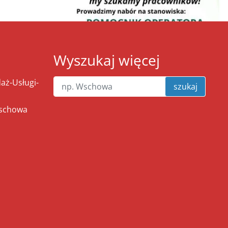
Wyszukaj więcej
ż-Usługi-
szukaj
Wschowa