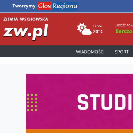
Tworzymy
JAKOŚĆ POW
TERAZ
Bardzo
20°C
WIADOMOŚCI
SPORT