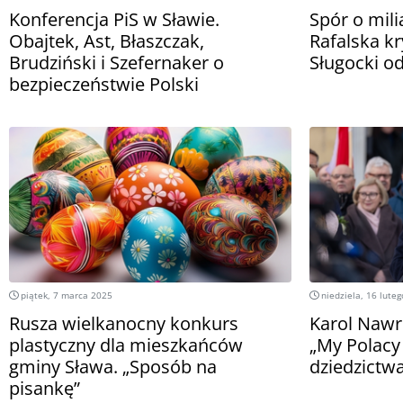
Konferencja PiS w Sławie.
Spór o mili
Obajtek, Ast, Błaszczak,
Rafalska kr
Brudziński i Szefernaker o
Sługocki o
bezpieczeństwie Polski
piątek, 7 marca 2025
niedziela, 16 lute
Rusza wielkanocny konkurs
Karol Nawr
plastyczny dla mieszkańców
„My Polacy
gminy Sława. „Sposób na
dziedzictwa
pisankę”