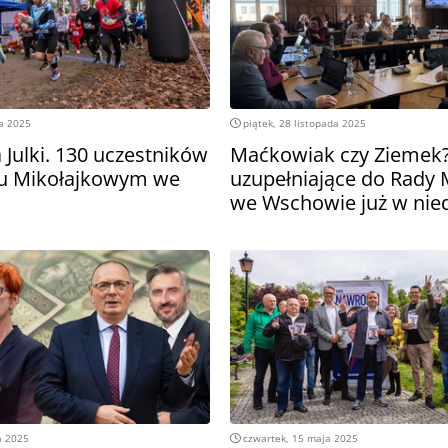
ia 2025
piątek, 28 listopada 2025
a Julki. 130 uczestników
Maćkowiak czy Ziemek
gu Mikołajkowym we
uzupełniające do Rady M
we Wschowie już w nied
a 2025
czwartek, 15 maja 2025