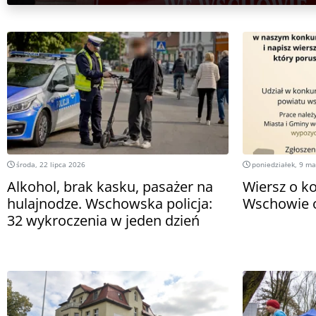
środa, 22 lipca 2026
poniedziałek, 9 m
Alkohol, brak kasku, pasażer na
Wiersz o ko
hulajnodze. Wschowska policja:
Wschowie o
32 wykroczenia w jeden dzień