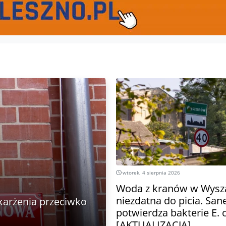
wtorek, 4 sierpnia 2026
Woda z kranów w Wysz
niezdatna do picia. San
skarżenia przeciwko
potwierdza bakterie E. c
[AKTUALIZACJA]