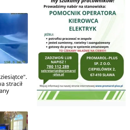
iesiątce".
a stracił
iany