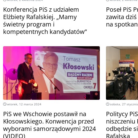
Konferencja PiS z udziałem
Poseł PiS 
Elżbiety Rafalskiej. „Mamy
zawita dzi
świetny program i
na spotkani
kompetentnych kandydatów”
wtorek, 12 marca 2024
sobota, 27 styczni
PiS we Wschowie postawił na
Politycy Pi
Kłosowskiego. Konwencja przed
niszczeniu 
wyborami samorządowymi 2024
odbędzie si
(VIDEO)
Rafalską