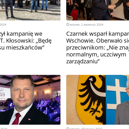
 2024
wtorek, 2 kwietnia 2024
zył kampanię we
Czarnek wsparł kampan
T. Kłosowski: „Będę
Wschowie. Oberwało si
osu mieszkańców”
przeciwnikom: „Nie znaj
normalnym, uczciwym
zarządzaniu”
 2024
wtorek, 19 marca 2024