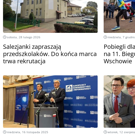
sobota, 28 lutego 2026
niedziela, 7 grudn
Salezjanki zapraszają
Pobiegli dl
przedszkolaków. Do końca marca
na 11. Bie
trwa rekrutacja
Wschowie
niedziela, 16 listopada 2025
wtorek, 12 sierpni