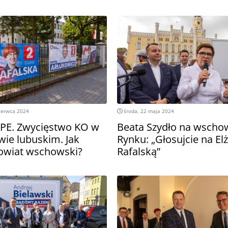
zerwca 2024
środa, 22 maja 2024
PE. Zwycięstwo KO w
Beata Szydło na wsch
ie lubuskim. Jak
Rynku: „Głosujcie na El
owiat wschowski?
Rafalską”