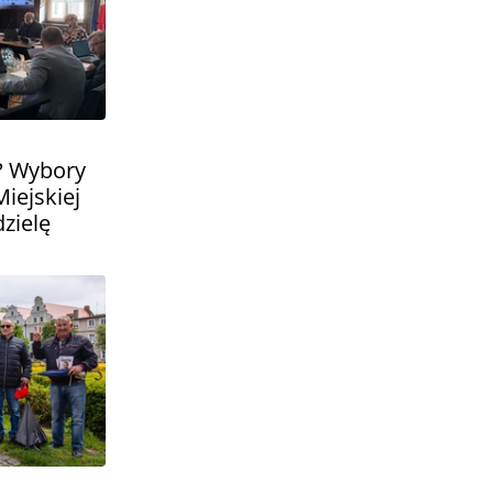
? Wybory
iejskiej
zielę