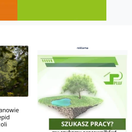
reklama
reklama
anowie
epid
oli