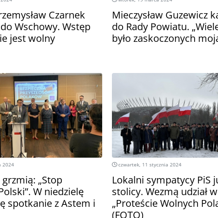
Przemysław Czarnek
Mieczysław Guzewicz k
ś do Wschowy. Wstęp
do Rady Powiatu. „Wiel
e jest wolny
było zaskoczonych moją
a 2024
czwartek, 11 stycznia 2024
S grzmią: „Stop
Lokalni sympatycy PiS j
Polski”. W niedzielę
stolicy. Wezmą udział w
ę spotkanie z Astem i
„Proteście Wolnych Po
(FOTO)