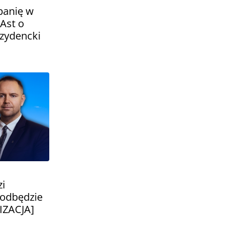
panię w
Ast o
zydencki
zi
 odbędzie
IZACJA]