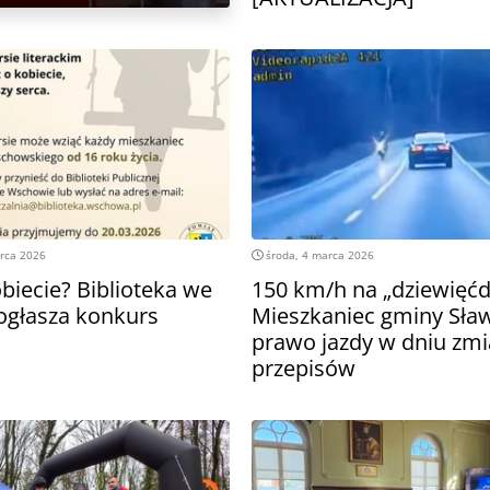
arca 2026
środa, 4 marca 2026
biecie? Biblioteka we
150 km/h na „dziewięćdz
głasza konkurs
Mieszkaniec gminy Sław
prawo jazdy w dniu zm
przepisów