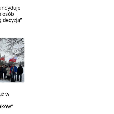
andyduje
e osób
 decyzją”
uż w
laków”