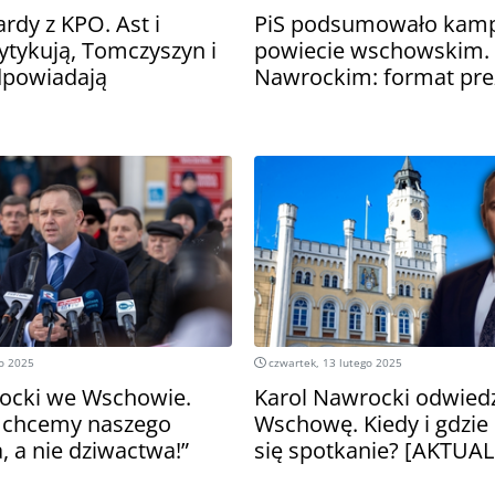
ardy z KPO. Ast i
PiS podsumowało kam
ytykują, Tomczyszyn i
powiecie wschowskim. 
dpowiadają
Nawrockim: format pre
go 2025
czwartek, 13 lutego 2025
ocki we Wschowie.
Karol Nawrocki odwied
 chcemy naszego
Wschowę. Kiedy i gdzie
, a nie dziwactwa!”
się spotkanie? [AKTUAL