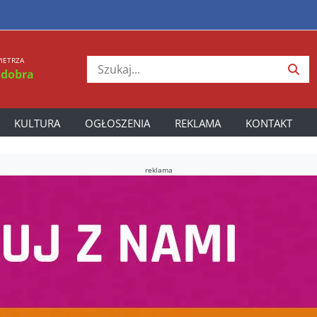
IETRZA
 dobra
KULTURA
OGŁOSZENIA
REKLAMA
KONTAKT
reklama