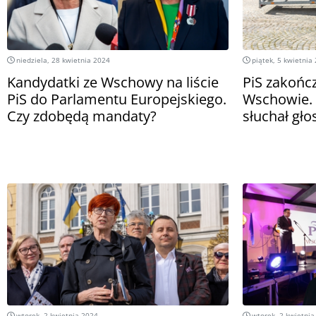
niedziela, 28 kwietnia 2024
piątek, 5 kwietnia
Kandydatki ze Wschowy na liście
PiS zakońc
PiS do Parlamentu Europejskiego.
Wschowie. 
Czy zdobędą mandaty?
słuchał gł
wtorek, 2 kwietnia 2024
wtorek, 2 kwietnia