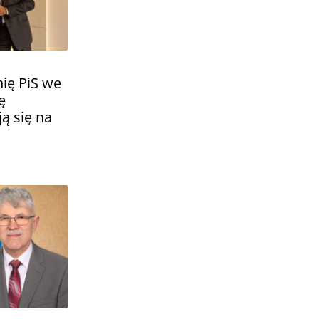
ię PiS we
ę
ą się na