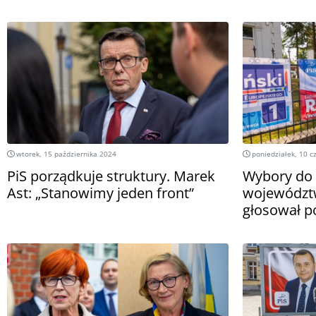
wtorek, 15 października 2024
poniedziałek, 10 c
PiS porządkuje struktury. Marek
Wybory do 
Ast: „Stanowimy jeden front”
województw
głosował p