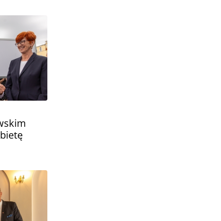
owskim
żbietę