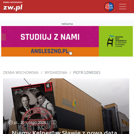
reklama
ZIEMIA WSCHOWSKA
WYDARZENIA
PIOTR SZWEDES
pt., 20 lutego 2026
„Niemy Kelner” w Sławie z nową datą.