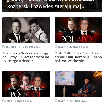
Roznerski i Szwedes zagrają maju
poniedziałek, 15 grudnia 2025
czwartek, 22 stycznia 2026
Roznerski i Szwedes wracają
Piotr Polk i Piotr Szwedes na
do Sławy. SCKiW zaprasza na
scenie CKiR. Komedia „Pół na
„Niemego Kelnera"
pół" we Wschowie
środa, 14 stycznia 2026
czwartek, 8 stycznia 2026