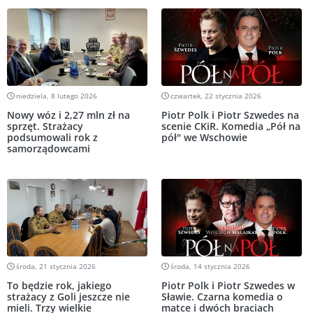
niedziela, 8 lutego 2026
czwartek, 22 stycznia 2026
Nowy wóz i 2,27 mln zł na
Piotr Polk i Piotr Szwedes na
sprzęt. Strażacy
scenie CKiR. Komedia „Pół na
podsumowali rok z
pół" we Wschowie
samorządowcami
środa, 21 stycznia 2026
środa, 14 stycznia 2026
To będzie rok, jakiego
Piotr Polk i Piotr Szwedes w
strażacy z Goli jeszcze nie
Sławie. Czarna komedia o
mieli. Trzy wielkie
matce i dwóch braciach