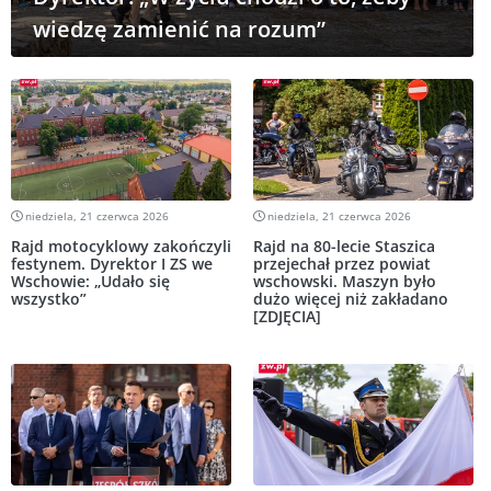
wiedzę zamienić na rozum”
niedziela, 21 czerwca 2026
niedziela, 21 czerwca 2026
Rajd motocyklowy zakończyli
Rajd na 80-lecie Staszica
festynem. Dyrektor I ZS we
przejechał przez powiat
Wschowie: „Udało się
wschowski. Maszyn było
wszystko”
dużo więcej niż zakładano
[ZDJĘCIA]