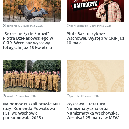
czwartek, 9 kwietnia 2026
poniedziałek, 6 kwietnia 2026
„Sekretne życie żurawi”
Piotr Bałtroczyk we
Piotra Dziełakowskiego w
Wschowie. Występ w CKiR już
CKiR. Wernisaż wystawy
10 maja
fotografii już 15 kwietnia
środa, 1 kwietnia 2026
piątek, 13 marca 2026
Na pomoc ruszali prawie 600
Wystawa Literatura
razy. Komenda Powiatowa
Numizmatyczna oraz
PSP we Wschowie
Numizmatyka Wschowska.
podsumowała 2025 r.
Wernisaż 25 marca w MZW