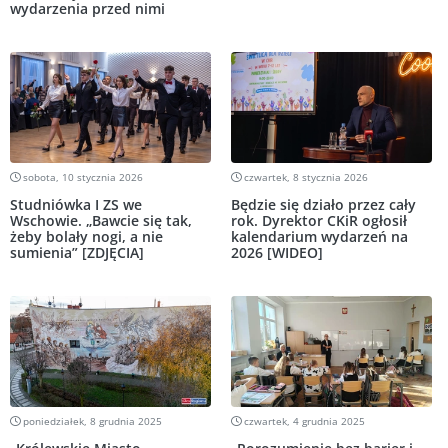
wydarzenia przed nimi
sobota, 10 stycznia 2026
czwartek, 8 stycznia 2026
Studniówka I ZS we
Będzie się działo przez cały
Wschowie. „Bawcie się tak,
rok. Dyrektor CKiR ogłosił
żeby bolały nogi, a nie
kalendarium wydarzeń na
sumienia” [ZDJĘCIA]
2026 [WIDEO]
poniedziałek, 8 grudnia 2025
czwartek, 4 grudnia 2025