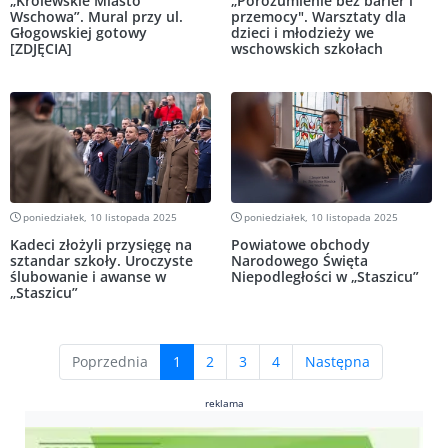
„Królewskie Miasto
„Porozumienie bez barier i
Wschowa”. Mural przy ul.
przemocy". Warsztaty dla
Głogowskiej gotowy
dzieci i młodzieży we
[ZDJĘCIA]
wschowskich szkołach
poniedziałek, 10 listopada 2025
poniedziałek, 10 listopada 2025
Kadeci złożyli przysięgę na
Powiatowe obchody
sztandar szkoły. Uroczyste
Narodowego Święta
ślubowanie i awanse w
Niepodległości w „Staszicu”
„Staszicu”
(current)
Poprzednia
1
2
3
4
Następna
reklama