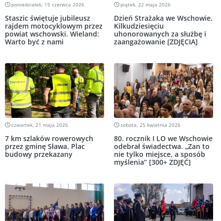
poniedziałek, 15 czerwca 2026
piątek, 22 maja 2026
Staszic świętuje jubileusz
Dzień Strażaka we Wschowie.
rajdem motocyklowym przez
Kilkudziesięciu
powiat wschowski. Wieland:
uhonorowanych za służbę i
Warto być z nami
zaangażowanie [ZDJĘCIA]
czwartek, 21 maja 2026
sobota, 25 kwietnia 2026
7 km szlaków rowerowych
80. rocznik I LO we Wschowie
przez gminę Sława. Plac
odebrał świadectwa. „Zan to
budowy przekazany
nie tylko miejsce, a sposób
myślenia” [300+ ZDJĘĆ]