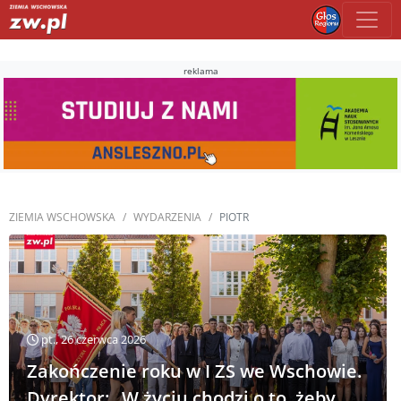
reklama
ZIEMIA WSCHOWSKA
WYDARZENIA
PIOTR
pt., 26 czerwca 2026
Zakończenie roku w I ZS we Wschowie.
Dyrektor: „W życiu chodzi o to, żeby