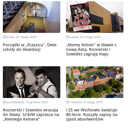
środa, 25 lutego 2026
piątek, 20 lutego 2026
Porządki w „Staszicu”. Dwie
„Niemy Kelner” w Sławie z
szkoły do likwidacji
nową datą. Roznerski i
Szwedes zagrają maju
poniedziałek, 15 grudnia 2025
niedziela, 8 lutego 2026
Roznerski i Szwedes wracają
I ZS we Wschowie świętuje
do Sławy. SCKiW zaprasza na
80-lecie. Ruszyły zapisy na
„Niemego Kelnera"
zjazd absolwentów