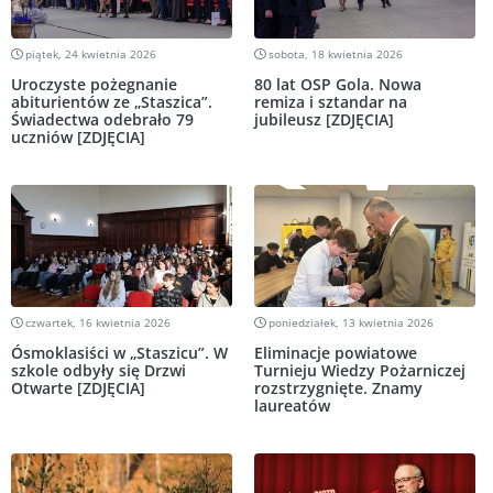
piątek, 24 kwietnia 2026
sobota, 18 kwietnia 2026
Uroczyste pożegnanie
80 lat OSP Gola. Nowa
abiturientów ze „Staszica”.
remiza i sztandar na
Świadectwa odebrało 79
jubileusz [ZDJĘCIA]
uczniów [ZDJĘCIA]
czwartek, 16 kwietnia 2026
poniedziałek, 13 kwietnia 2026
Ósmoklasiści w „Staszicu”. W
Eliminacje powiatowe
szkole odbyły się Drzwi
Turnieju Wiedzy Pożarniczej
Otwarte [ZDJĘCIA]
rozstrzygnięte. Znamy
laureatów