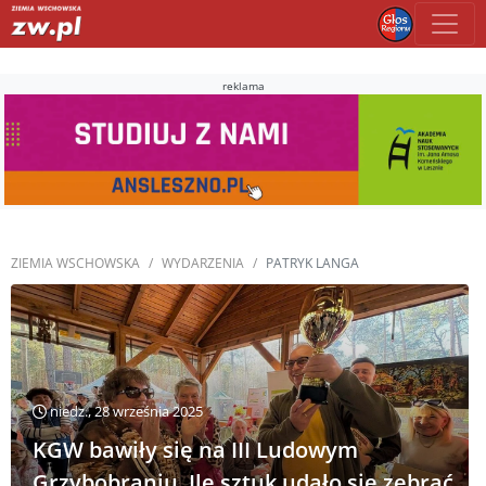
reklama
ZIEMIA WSCHOWSKA
WYDARZENIA
PATRYK LANGA
niedz., 28 września 2025
KGW bawiły się na III Ludowym
Grzybobraniu. Ile sztuk udało się zebrać