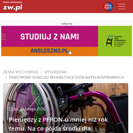
reklama
ZIEMIA WSCHOWSKA
WYDARZENIA
PAŃSTWOWY FUNDUSZ REHABILITACJI OSÓB NIEPEŁNOSPRAWNYCH
śr., 25 lutego 2026
Pieniędzy z PFRON-u mniej niż rok
temu. Na co pójdą środki dla