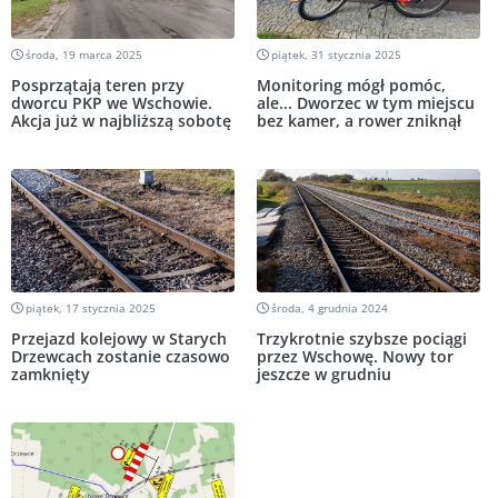
środa, 19 marca 2025
piątek, 31 stycznia 2025
Posprzątają teren przy
Monitoring mógł pomóc,
dworcu PKP we Wschowie.
ale... Dworzec w tym miejscu
Akcja już w najbliższą sobotę
bez kamer, a rower zniknął
piątek, 17 stycznia 2025
środa, 4 grudnia 2024
Przejazd kolejowy w Starych
Trzykrotnie szybsze pociągi
Drzewcach zostanie czasowo
przez Wschowę. Nowy tor
zamknięty
jeszcze w grudniu