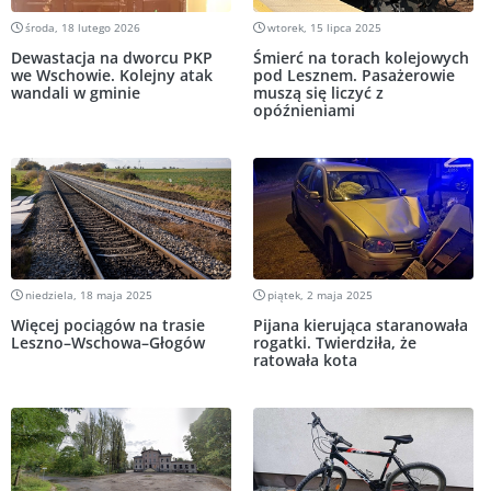
środa, 18 lutego 2026
wtorek, 15 lipca 2025
Dewastacja na dworcu PKP
Śmierć na torach kolejowych
we Wschowie. Kolejny atak
pod Lesznem. Pasażerowie
wandali w gminie
muszą się liczyć z
opóźnieniami
niedziela, 18 maja 2025
piątek, 2 maja 2025
Więcej pociągów na trasie
Pijana kierująca staranowała
Leszno–Wschowa–Głogów
rogatki. Twierdziła, że
ratowała kota