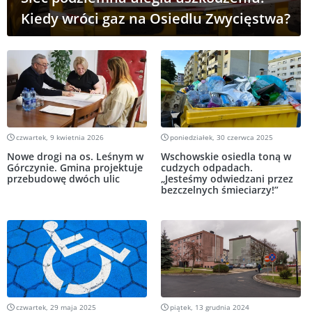
Kiedy wróci gaz na Osiedlu Zwycięstwa?
czwartek, 9 kwietnia 2026
poniedziałek, 30 czerwca 2025
Nowe drogi na os. Leśnym w
Wschowskie osiedla toną w
Górczynie. Gmina projektuje
cudzych odpadach.
przebudowę dwóch ulic
„Jesteśmy odwiedzani przez
bezczelnych śmieciarzy!”
czwartek, 29 maja 2025
piątek, 13 grudnia 2024