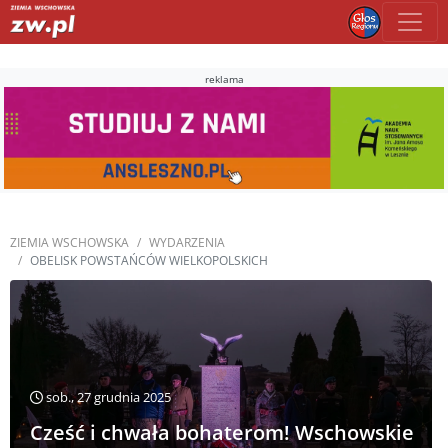
reklama
ZIEMIA WSCHOWSKA
WYDARZENIA
OBELISK POWSTAŃCÓW WIELKOPOLSKICH
sob., 27 grudnia 2025
Cześć i chwała bohaterom! Wschowskie