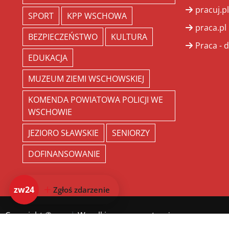
pracuj.pl
SPORT
KPP WSCHOWA
praca.pl
BEZPIECZEŃSTWO
KULTURA
Praca - d
EDUKACJA
MUZEUM ZIEMI WSCHOWSKIEJ
KOMENDA POWIATOWA POLICJI WE
WSCHOWIE
JEZIORO SŁAWSKIE
SENIORZY
DOFINANSOWANIE
zw24
Zgłoś zdarzenie
Copyright ©
zw.pl
. Wszelkie prawa zastrzeżone.