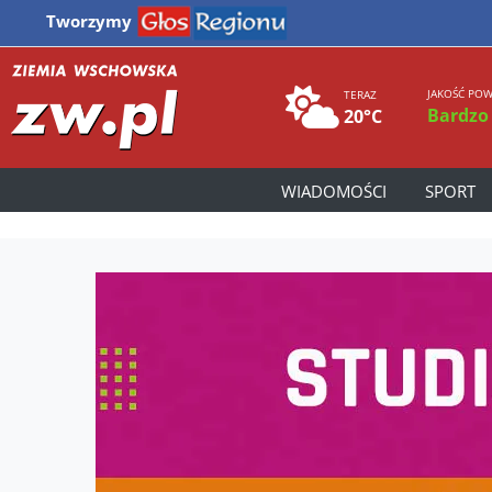
Tworzymy
JAKOŚĆ POW
TERAZ
Bardzo
20°C
WIADOMOŚCI
SPORT