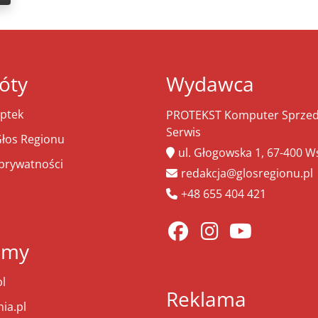
óty
Wydawca
ptek
PROTEKST Komputer Sprzeda
Serwis
łos Regionu
ul. Głogowska 1, 67-400 
 prywatności
redakcja@glosregionu.pl
+48 655 404 421
amy
l
Reklama
ia.pl