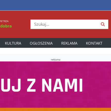
IETRZA
 dobra
KULTURA
OGŁOSZENIA
REKLAMA
KONTAKT
reklama