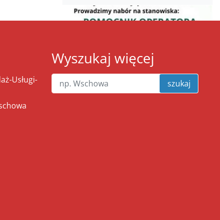
Wyszukaj więcej
ż-Usługi-
szukaj
Wschowa