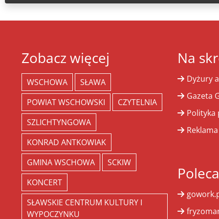
Zobacz więcej
Na skr
Dyżury a
WSCHOWA
SŁAWA
Gazeta G
POWIAT WSCHOWSKI
CZYTELNIA
Polityka
SZLICHTYNGOWA
Reklama
KONRAD ANTKOWIAK
GMINA WSCHOWA
SCKIW
Polec
KONCERT
gowork.p
SŁAWSKIE CENTRUM KULTURY I
fryzoman
WYPOCZYNKU