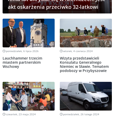
akt oskarżenia przeciwko 32-latkowi
poniedziałek, 6 lipca 2026
wtorek, 4 czerwca 2024
Lauchhammer trzecim
Wizyta przedstawicieli
miastem partnerskim
Konsulatu Generalnego
Wschowy
Niemiec w Sławie. Tematem
podobozy w Przybyszowie
czwartek, 23 maja 2024
poniedziałek, 26 lutego 2024