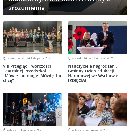
zrozumienie
poniedziałek, 24 listopada 2025
wtorek, 14 października 2025
VIII Przegląd Twórczości
Nauczyciele nagrodzeni.
Teatralnej Przedszkoli
Gminny Dzień Edukacji
„Mówię, bo mogę. Mówię, bo
Narodowej we Wschowie
chcę”
[ZDJĘCIA]
sobota, 13 września 2025
sobota, 6 września 2025