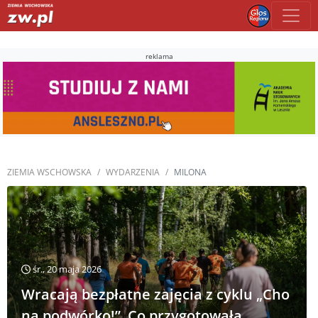
reklama
ZIEMIA WSCHOWSKA
WYDARZENIA
MILONA
śr., 20 maja 2026
Wracają bezpłatne zajęcia z cyklu „Cho
na podwórko!”. Co przygotowała