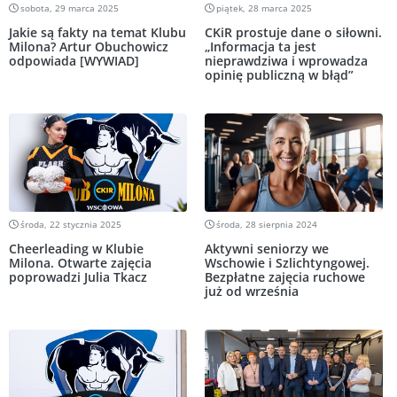
sobota, 29 marca 2025
piątek, 28 marca 2025
Jakie są fakty na temat Klubu
CKiR prostuje dane o siłowni.
Milona? Artur Obuchowicz
„Informacja ta jest
odpowiada [WYWIAD]
nieprawdziwa i wprowadza
opinię publiczną w błąd”
środa, 22 stycznia 2025
środa, 28 sierpnia 2024
Cheerleading w Klubie
Aktywni seniorzy we
Milona. Otwarte zajęcia
Wschowie i Szlichtyngowej.
poprowadzi Julia Tkacz
Bezpłatne zajęcia ruchowe
już od września