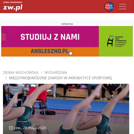
reklama
ZIEMIA WSCHOWSKA
WYDARZENIA
MIĘDZYWOJEWÓDZKIE ZAWODY W AKROBATYCE SPORTOWEJ
czw., 28 maja 2026