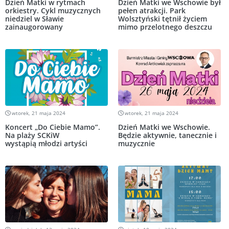
Dzień Matki w rytmach
Dzień Matki we Wschowie był
orkiestry. Cykl muzycznych
pełen atrakcji. Park
niedziel w Sławie
Wolsztyński tętnił życiem
zainaugorowany
mimo przelotnego deszczu
wtorek, 21 maja 2024
wtorek, 21 maja 2024
Koncert „Do Ciebie Mamo”.
Dzień Matki we Wschowie.
Na plaży SCKiW
Będzie aktywnie, tanecznie i
wystąpią młodzi artyści
muzycznie