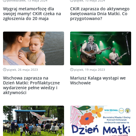
poniedziałek, 13 maja 2024
piątek, 10 maja 2024
Wygraj metamorfozę dla
CKiR zaprasza do aktywnego
swojej mamy! CKiR czeka na
świętowania Dnia Matki. Co
zgłoszenia do 20 maja
przygotowano?
piątek, 26 maja 2023
piątek, 19 maja 2023
Wschowa zaprasza na
Mariusz Kalaga wystąpi we
Dzień Matki: Profilaktyczne
Wschowie
wydarzenie pełne wiedzy i
aktywności