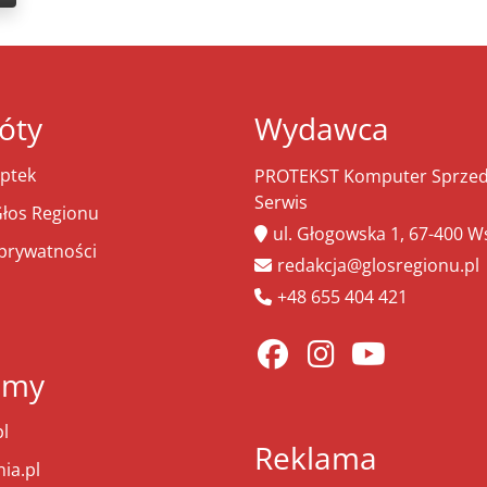
óty
Wydawca
ptek
PROTEKST Komputer Sprzeda
Serwis
łos Regionu
ul. Głogowska 1, 67-400 
 prywatności
redakcja@glosregionu.pl
+48 655 404 421
amy
l
Reklama
ia.pl