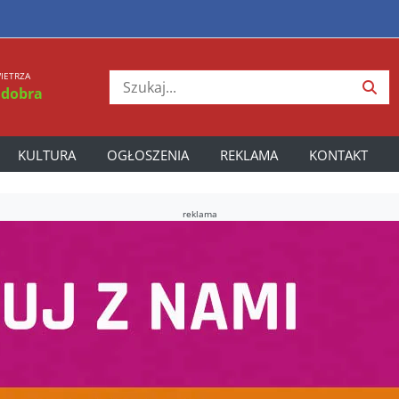
IETRZA
 dobra
KULTURA
OGŁOSZENIA
REKLAMA
KONTAKT
reklama