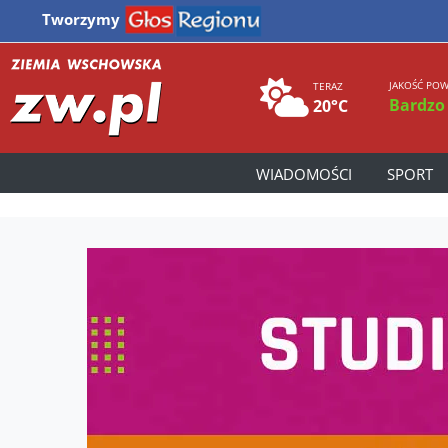
Tworzymy
JAKOŚĆ POW
TERAZ
Bardzo
20°C
WIADOMOŚCI
SPORT