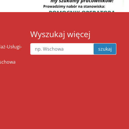
Wyszukaj więcej
ż-Usługi-
szukaj
Wschowa