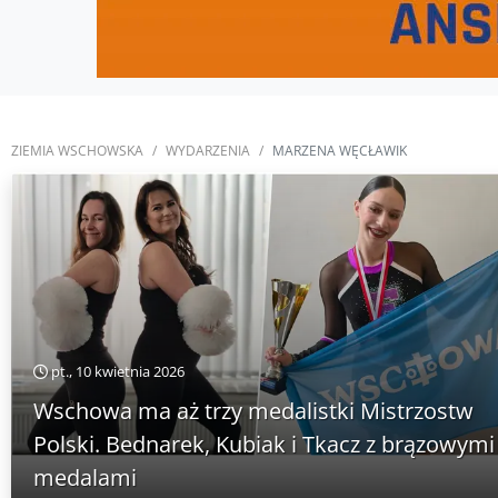
ZIEMIA WSCHOWSKA
WYDARZENIA
MARZENA WĘCŁAWIK
pt., 10 kwietnia 2026
Wschowa ma aż trzy medalistki Mistrzostw
Polski. Bednarek, Kubiak i Tkacz z brązowymi
medalami