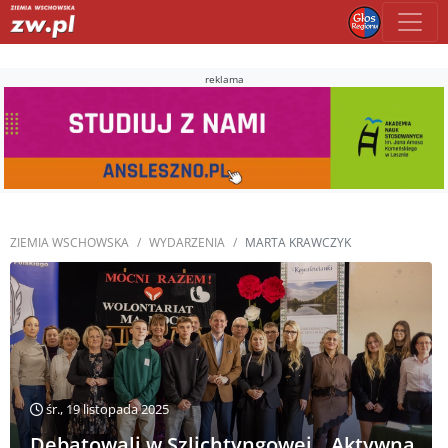
reklama
ZIEMIA WSCHOWSKA
WYDARZENIA
MARTA KRAWCZYK
śr., 19 listopada 2025
Debatowali w Szlichtyngowej. „Aktywna