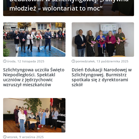
młodzież – wolontariat to moc”
środa, 12 listopada 2025
poniedziałek, 13 października 2025
Szlichtyngowa uczciła Święto
Dzień Edukacji Narodowej w
Niepodległości. Spektakl
Szlichtyngowej. Burmistrz
uczniów z Jędrzychowic
spotkała się z dyrektorami
wzruszył mieszkańców
szkół
wtorek, 9 września 2025