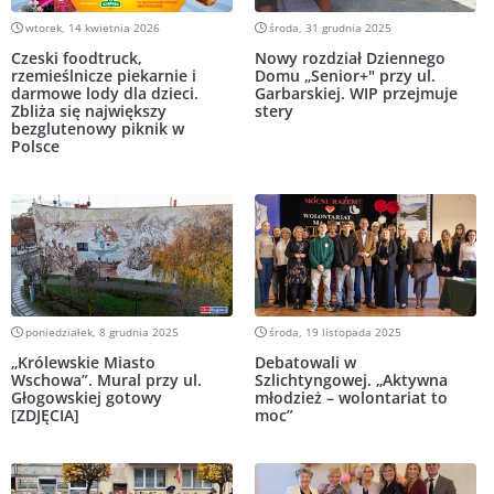
wtorek, 14 kwietnia 2026
środa, 31 grudnia 2025
Czeski foodtruck,
Nowy rozdział Dziennego
rzemieślnicze piekarnie i
Domu „Senior+" przy ul.
darmowe lody dla dzieci.
Garbarskiej. WIP przejmuje
Zbliża się największy
stery
bezglutenowy piknik w
Polsce
poniedziałek, 8 grudnia 2025
środa, 19 listopada 2025
„Królewskie Miasto
Debatowali w
Wschowa”. Mural przy ul.
Szlichtyngowej. „Aktywna
Głogowskiej gotowy
młodzież – wolontariat to
[ZDJĘCIA]
moc”