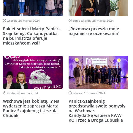
wtorek, 26 marca 2024
poniedziałek, 25 marca 2024
Pakiet sołecki Marty Panicz-
„Rozmowa przeszła moje
Szajnkenig. Co kandydatka
najśmielsze oczekiwania”
na burmistrza oferuje
mieszkańcom wsi?
środa, 20 marca 2024
wtorek, 19 marca 2024
Wschowa jest kobietą...? Na
Panicz-Szajnkenig
wydarzenie zaprasza Marta
przedstawiła swoje pomysły
Panicz Szajnkenig i Urszula
na Wschowę.
Chudak
Kandydatkę wspiera KWW
KO Trzecia Droga Lubuskie