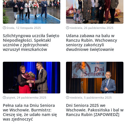
środa, 12 listopada 2025
niedziela, 26 października 2025
Szlichtyngowa uczciła Święto
Udana zabawa na balu w
Niepodległości. Spektakl
Ranczu Rubin. Wschowscy
uczniów z Jędrzychowic
seniorzy zakończyli
wzruszył mieszkańców
dwudniowe świętowanie
piątek, 24 października 2025
niedziela, 5 października 2025
Pełna sala na Dniu Seniora
Dni Seniora 2025 we
we Wschowie. Burmistrz:
Wschowie. Pakosińska i bal w
Cieszę się, że udało nam się
Ranczu Rubin [ZAPOWIEDŹ]
was zjednoczyć