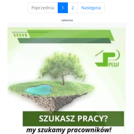
(current)
Poprzednia
1
2
Następna
reklama