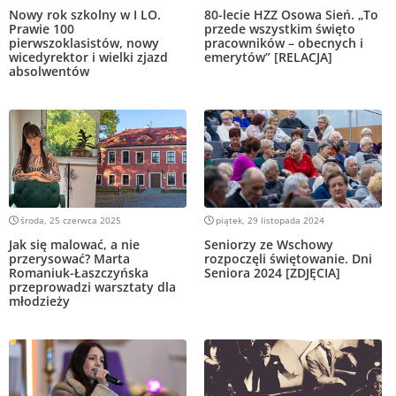
Nowy rok szkolny w I LO.
80-lecie HZZ Osowa Sień. „To
Prawie 100
przede wszystkim święto
pierwszoklasistów, nowy
pracowników – obecnych i
wicedyrektor i wielki zjazd
emerytów” [RELACJA]
absolwentów
środa, 25 czerwca 2025
piątek, 29 listopada 2024
Jak się malować, a nie
Seniorzy ze Wschowy
przerysować? Marta
rozpoczęli świętowanie. Dni
Romaniuk-Łaszczyńska
Seniora 2024 [ZDJĘCIA]
przeprowadzi warsztaty dla
młodzieży