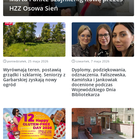
HZZ Osowa Sień
poniedziałek, 25 maja 2026
czwartek, 7 maja 2026
Wyrównają teren, postawią
Dyplomy, podziękowania,
grządki i szklarnię. Seniorzy z
odznaczenia. Faliszewska,
Garbarskiej zyskają nowy
Kamińska i Jankowiak
ogród
docenione podczas
Wojewódzkiego Dnia
Bibliotekarza