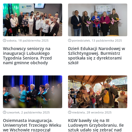
sobota, 18 października 2025
poniedziałek, 13 października 2025
Wschowscy seniorzy na
Dzień Edukacji Narodowej w
inauguracji Lubuskiego
Szlichtyngowej. Burmistrz
Tygodnia Seniora. Przed
spotkała się z dyrektorami
nami gminne obchody
szkół
czwartek, 2 października 2025
niedziela, 28 września 2025
Osiemnasta inauguracja.
KGW bawiły się na III
Uniwersytet Trzeciego Wieku
Ludowym Grzybobraniu. Ile
we Wschowie rozpoczął
sztuk udało się zebrać nad