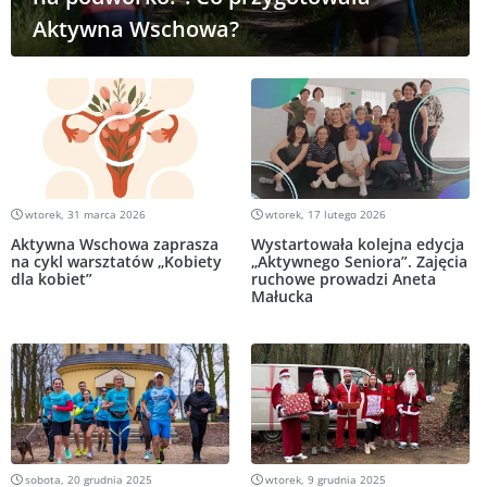
Aktywna Wschowa?
wtorek, 31 marca 2026
wtorek, 17 lutego 2026
Aktywna Wschowa zaprasza
Wystartowała kolejna edycja
na cykl warsztatów „Kobiety
„Aktywnego Seniora”. Zajęcia
dla kobiet”
ruchowe prowadzi Aneta
Małucka
sobota, 20 grudnia 2025
wtorek, 9 grudnia 2025