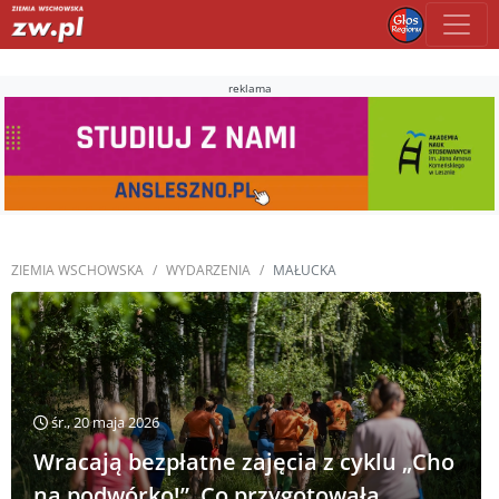
reklama
ZIEMIA WSCHOWSKA
WYDARZENIA
MAŁUCKA
śr., 20 maja 2026
Wracają bezpłatne zajęcia z cyklu „Cho
na podwórko!”. Co przygotowała