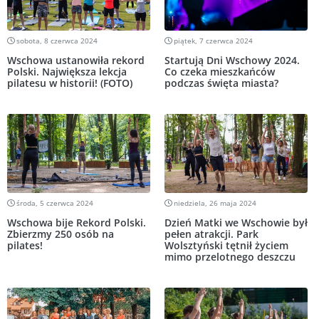
sobota, 8 czerwca 2024
piątek, 7 czerwca 2024
Wschowa ustanowiła rekord
Startują Dni Wschowy 2024.
Polski. Największa lekcja
Co czeka mieszkańców
pilatesu w historii! (FOTO)
podczas święta miasta?
środa, 5 czerwca 2024
niedziela, 26 maja 2024
Wschowa bije Rekord Polski.
Dzień Matki we Wschowie był
Zbierzmy 250 osób na
pełen atrakcji. Park
pilates!
Wolsztyński tętnił życiem
mimo przelotnego deszczu