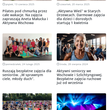
piątek, 13 czerwca 2025
czwartek, 20 marca 2025
Pilates pod chmurką przez
„Aktywna Wieś” w Starych
całe wakacje. Na zajęcia
Drzewcach. Darmowe zajęcia
zapraszają Aneta Małucka i
dla dzieci i dorosłych
Aktywna Wschowa
startują 1 kwietnia
poniedziałek, 24 lutego 2025
środa, 28 sierpnia 2024
Ruszają bezpłatne zajęcia dla
Aktywni seniorzy we
seniorów. „W sprawnym
Wschowie i Szlichtyngowej.
ciele, młody duch”.
Bezpłatne zajęcia ruchowe
już od września