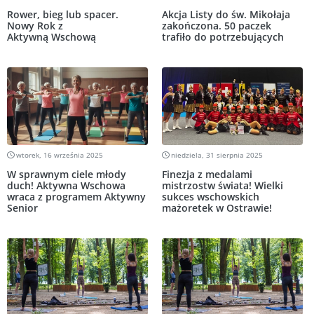
Rower, bieg lub spacer.
Akcja Listy do św. Mikołaja
Nowy Rok z
zakończona. 50 paczek
Aktywną Wschową
trafiło do potrzebujących
wtorek, 16 września 2025
niedziela, 31 sierpnia 2025
W sprawnym ciele młody
Finezja z medalami
duch! Aktywna Wschowa
mistrzostw świata! Wielki
wraca z programem Aktywny
sukces wschowskich
Senior
mażoretek w Ostrawie!