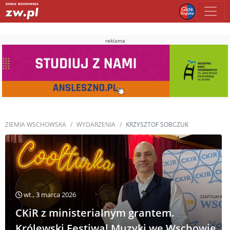
reklama
ZIEMIA WSCHOWSKA
WYDARZENIA
KRZYSZTOF SOBCZUK
wt., 3 marca 2026
CKiR z ministerialnym grantem.
Królewski Festiwal Muzyki we Wschowie